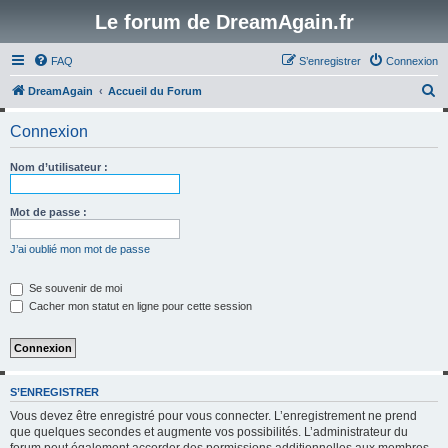
Le forum de DreamAgain.fr
FAQ
S’enregistrer
Connexion
R
DreamAgain
Accueil du Forum
e
Connexion
c
h
Nom d’utilisateur :
e
r
Mot de passe :
c
J’ai oublié mon mot de passe
h
e
Se souvenir de moi
Cacher mon statut en ligne pour cette session
r
S’ENREGISTRER
Vous devez être enregistré pour vous connecter. L’enregistrement ne prend
que quelques secondes et augmente vos possibilités. L’administrateur du
forum peut également accorder des permissions additionnelles aux membres