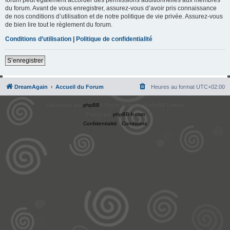
du forum. Avant de vous enregistrer, assurez-vous d’avoir pris connaissance
de nos conditions d’utilisation et de notre politique de vie privée. Assurez-vous
de bien lire tout le règlement du forum.
Conditions d’utilisation
|
Politique de confidentialité
S’enregistrer
DreamAgain
Accueil du Forum
Heures au format
UTC+02:00
Développé par
phpBB
® Forum Software © phpBB Limited
Traduit par
phpBB-fr.com
Confidentialité
|
Conditions