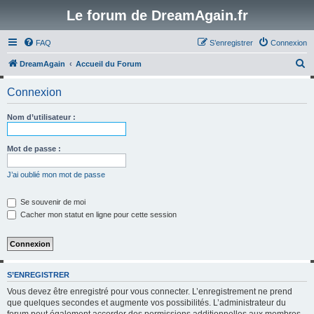
Le forum de DreamAgain.fr
FAQ
S’enregistrer
Connexion
R
DreamAgain
Accueil du Forum
e
Connexion
c
h
Nom d’utilisateur :
e
r
Mot de passe :
c
J’ai oublié mon mot de passe
h
e
Se souvenir de moi
Cacher mon statut en ligne pour cette session
r
S’ENREGISTRER
Vous devez être enregistré pour vous connecter. L’enregistrement ne prend
que quelques secondes et augmente vos possibilités. L’administrateur du
forum peut également accorder des permissions additionnelles aux membres