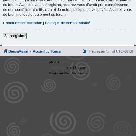
du forum. Avant de vous enregistrer, assurez-vous d’avoir pris connaissance
de nos conditions d’utilisation et de notre politique de vie privée. Assurez-vous
de bien lire tout le règlement du forum.
Conditions d’utilisation
|
Politique de confidentialité
S’enregistrer
DreamAgain
Accueil du Forum
Heures au format
UTC+02:00
Développé par
phpBB
® Forum Software © phpBB Limited
Traduit par
phpBB-fr.com
Confidentialité
|
Conditions