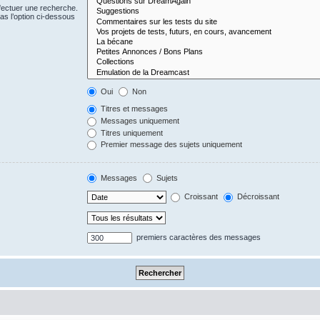
fectuer une recherche.
s l’option ci-dessous
Oui
Non
Titres et messages
Messages uniquement
Titres uniquement
Premier message des sujets uniquement
Messages
Sujets
Croissant
Décroissant
premiers caractères des messages