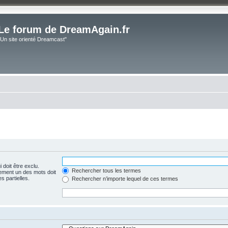
Le forum de DreamAgain.fr
"Un site orienté Dreamcast"
 doit être exclu.
Rechercher tous les termes
ement un des mots doit
s partielles.
Rechercher n’importe lequel de ces termes