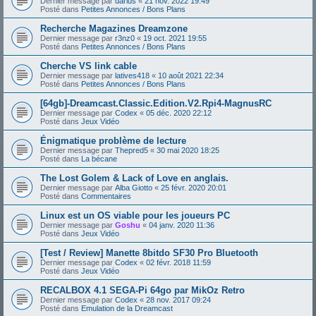
Dernier message par
darius
«
21 nov. 2022 19:49
Posté dans
Petites Annonces / Bons Plans
Recherche Magazines Dreamzone
Dernier message par
r3nz0
«
19 oct. 2021 19:55
Posté dans
Petites Annonces / Bons Plans
Cherche VS link cable
Dernier message par
latives418
«
10 août 2021 22:34
Posté dans
Petites Annonces / Bons Plans
[64gb]-Dreamcast.Classic.Edition.V2.Rpi4-MagnusRC
Dernier message par
Codex
«
05 déc. 2020 22:12
Posté dans
Jeux Vidéo
Énigmatique problème de lecture
Dernier message par
Thepred5
«
30 mai 2020 18:25
Posté dans
La bécane
The Lost Golem & Lack of Love en anglais.
Dernier message par
Alba Giotto
«
25 févr. 2020 20:01
Posté dans
Commentaires
Linux est un OS viable pour les joueurs PC
Dernier message par
Goshu
«
04 janv. 2020 11:36
Posté dans
Jeux Vidéo
[Test / Review] Manette 8bitdo SF30 Pro Bluetooth
Dernier message par
Codex
«
02 févr. 2018 11:59
Posté dans
Jeux Vidéo
RECALBOX 4.1 SEGA-Pi 64go par MikOz Retro
Dernier message par
Codex
«
28 nov. 2017 09:24
Posté dans
Emulation de la Dreamcast