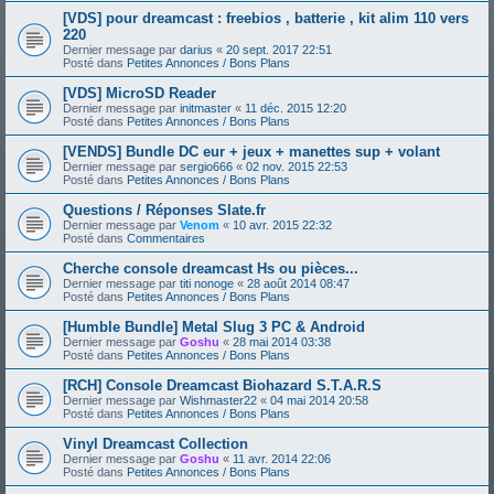
[VDS] pour dreamcast : freebios , batterie , kit alim 110 vers
220
Dernier message par
darius
«
20 sept. 2017 22:51
Posté dans
Petites Annonces / Bons Plans
[VDS] MicroSD Reader
Dernier message par
initmaster
«
11 déc. 2015 12:20
Posté dans
Petites Annonces / Bons Plans
[VENDS] Bundle DC eur + jeux + manettes sup + volant
Dernier message par
sergio666
«
02 nov. 2015 22:53
Posté dans
Petites Annonces / Bons Plans
Questions / Réponses Slate.fr
Dernier message par
Venom
«
10 avr. 2015 22:32
Posté dans
Commentaires
Cherche console dreamcast Hs ou pièces...
Dernier message par
titi nonoge
«
28 août 2014 08:47
Posté dans
Petites Annonces / Bons Plans
[Humble Bundle] Metal Slug 3 PC & Android
Dernier message par
Goshu
«
28 mai 2014 03:38
Posté dans
Petites Annonces / Bons Plans
[RCH] Console Dreamcast Biohazard S.T.A.R.S
Dernier message par
Wishmaster22
«
04 mai 2014 20:58
Posté dans
Petites Annonces / Bons Plans
Vinyl Dreamcast Collection
Dernier message par
Goshu
«
11 avr. 2014 22:06
Posté dans
Petites Annonces / Bons Plans