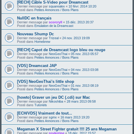
[RECH] Câble S-Video pour Dreamcast
Dernier message par
squarealex
«
10 févr. 2014 10:20
Posté dans
Petites Annonces / Bons Plans
NullDC en français
Dernier message par
scorcryll
«
15 déc. 2013 20:37
Posté dans
Emulation de la Dreamcast
Nouveau Shump Dc
Dernier message par
Trizeal
«
24 nov. 2013 19:09
Posté dans
Homebrew
[RECH] Capot de Dreamcast logo bleu ou rouge
Dernier message par
NeoGeoThai
«
05 nov. 2013 05:57
Posté dans
Petites Annonces / Bons Plans
[VDS] Dreamcast JAP
Dernier message par
NeoGeoThai
«
04 nov. 2013 03:08
Posté dans
Petites Annonces / Bons Plans
[VDS] NeoGeoThai's little shop
Dernier message par
NeoGeoThai
«
01 nov. 2013 08:19
Posté dans
Petites Annonces / Bons Plans
[howto] Graver un jeu DC (.cdi) sur Mac
Dernier message par
Nikoshiba
«
28 mars 2013 09:58
Posté dans
Tutoriels
[ECH/VDS] Vraiment de tout...
Dernier message par
sgmx
«
16 mars 2013 19:20
Posté dans
Petites Annonces / Bons Plans
Megaman X Street Fighter gratuit !!!! 25 ans Megaman
Dernier message par
psykotine
«
18 déc. 2012 15:57