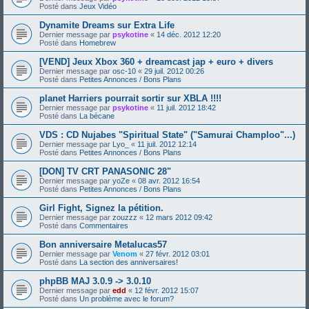
Posté dans
Jeux Vidéo
Dynamite Dreams sur Extra Life
Dernier message par
psykotine
«
14 déc. 2012 12:20
Posté dans
Homebrew
[VEND] Jeux Xbox 360 + dreamcast jap + euro + divers
Dernier message par
osc-10
«
29 juil. 2012 00:26
Posté dans
Petites Annonces / Bons Plans
planet Harriers pourrait sortir sur XBLA !!!!
Dernier message par
psykotine
«
11 juil. 2012 18:42
Posté dans
La bécane
VDS : CD Nujabes "Spiritual State" ("Samurai Champloo"...)
Dernier message par
Lyo_
«
11 juil. 2012 12:14
Posté dans
Petites Annonces / Bons Plans
[DON] TV CRT PANASONIC 28"
Dernier message par
yoZe
«
08 avr. 2012 16:54
Posté dans
Petites Annonces / Bons Plans
Girl Fight, Signez la pétition.
Dernier message par
zouzzz
«
12 mars 2012 09:42
Posté dans
Commentaires
Bon anniversaire Metalucas57
Dernier message par
Venom
«
27 févr. 2012 03:01
Posté dans
La section des anniversaires!
phpBB MAJ 3.0.9 -> 3.0.10
Dernier message par
edd
«
12 févr. 2012 15:07
Posté dans
Un problème avec le forum?