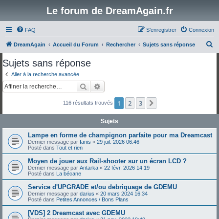
Le forum de DreamAgain.fr
FAQ
S’enregistrer
Connexion
R
DreamAgain
Accueil du Forum
Rechercher
Sujets sans réponse
e
Sujets sans réponse
c
Aller à la recherche avancée
h
Rechercher
Recherche avancée
e
1
2
3
Suivante
116 résultats trouvés
r
c
Sujets
h
Lampe en forme de champignon parfaite pour ma Dreamcast
e
Dernier message par
Ianis
«
29 juil. 2026 06:46
Posté dans
Tout et rien
r
Moyen de jouer aux Rail-shooter sur un écran LCD ?
Dernier message par
Antarka
«
22 févr. 2026 14:19
Posté dans
La bécane
Service d'UPGRADE et/ou debriquage de GDEMU
Dernier message par
darius
«
20 mars 2024 16:34
Posté dans
Petites Annonces / Bons Plans
[VDS] 2 Dreamcast avec GDEMU