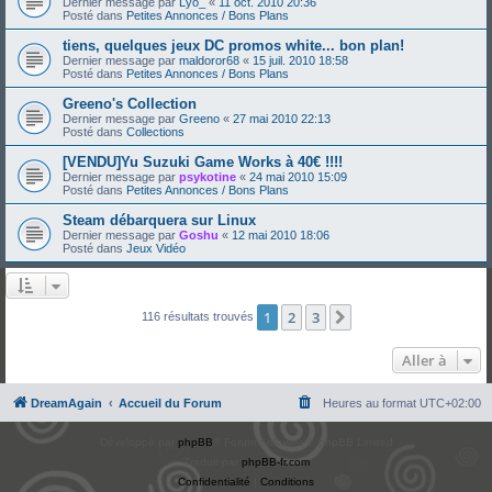
Dernier message par
Lyo_
«
11 oct. 2010 20:36
Posté dans
Petites Annonces / Bons Plans
tiens, quelques jeux DC promos white... bon plan!
Dernier message par
maldoror68
«
15 juil. 2010 18:58
Posté dans
Petites Annonces / Bons Plans
Greeno's Collection
Dernier message par
Greeno
«
27 mai 2010 22:13
Posté dans
Collections
[VENDU]Yu Suzuki Game Works à 40€ !!!!
Dernier message par
psykotine
«
24 mai 2010 15:09
Posté dans
Petites Annonces / Bons Plans
Steam débarquera sur Linux
Dernier message par
Goshu
«
12 mai 2010 18:06
Posté dans
Jeux Vidéo
1
2
3
Suivante
116 résultats trouvés
Aller à
DreamAgain
Accueil du Forum
Heures au format
UTC+02:00
Développé par
phpBB
® Forum Software © phpBB Limited
Traduit par
phpBB-fr.com
Confidentialité
|
Conditions