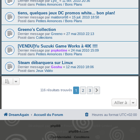
Dernier message par
Lyo_
«
11 oct. 2010 20:36
Posté dans
Petites Annonces / Bons Plans
tiens, quelques jeux DC promos white... bon plan!
Dernier message par
maldoror68
«
15 juil. 2010 18:58
Posté dans
Petites Annonces / Bons Plans
Greeno's Collection
Dernier message par
Greeno
«
27 mai 2010 22:13
Posté dans
Collections
[VENDU]Yu Suzuki Game Works à 40€ !!!!
Dernier message par
psykotine
«
24 mai 2010 15:09
Posté dans
Petites Annonces / Bons Plans
Steam débarquera sur Linux
Dernier message par
Goshu
«
12 mai 2010 18:06
Posté dans
Jeux Vidéo
1
2
3
Suivante
116 résultats trouvés
Aller à
DreamAgain
Accueil du Forum
Heures au format
UTC+02:00
Développé par
phpBB
® Forum Software © phpBB Limited
Traduit par
phpBB-fr.com
Confidentialité
|
Conditions