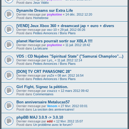
Posté dans
Jeux Vidéo
Dynamite Dreams sur Extra Life
Dernier message par
psykotine
«
14 déc. 2012 12:20
Posté dans
Homebrew
[VEND] Jeux Xbox 360 + dreamcast jap + euro + divers
Dernier message par
osc-10
«
29 juil. 2012 00:26
Posté dans
Petites Annonces / Bons Plans
planet Harriers pourrait sortir sur XBLA !!!!
Dernier message par
psykotine
«
11 juil. 2012 18:42
Posté dans
La bécane
VDS : CD Nujabes "Spiritual State" ("Samurai Champloo"...)
Dernier message par
Lyo_
«
11 juil. 2012 12:14
Posté dans
Petites Annonces / Bons Plans
[DON] TV CRT PANASONIC 28"
Dernier message par
yoZe
«
08 avr. 2012 16:54
Posté dans
Petites Annonces / Bons Plans
Girl Fight, Signez la pétition.
Dernier message par
zouzzz
«
12 mars 2012 09:42
Posté dans
Commentaires
Bon anniversaire Metalucas57
Dernier message par
Venom
«
27 févr. 2012 03:01
Posté dans
La section des anniversaires!
phpBB MAJ 3.0.9 -> 3.0.10
Dernier message par
edd
«
12 févr. 2012 15:07
Posté dans
Un problème avec le forum?