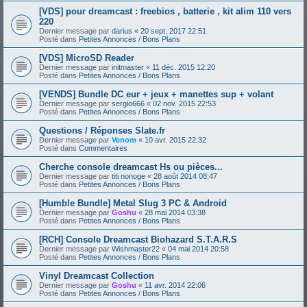
[VDS] pour dreamcast : freebios , batterie , kit alim 110 vers
220
Dernier message par
darius
«
20 sept. 2017 22:51
Posté dans
Petites Annonces / Bons Plans
[VDS] MicroSD Reader
Dernier message par
initmaster
«
11 déc. 2015 12:20
Posté dans
Petites Annonces / Bons Plans
[VENDS] Bundle DC eur + jeux + manettes sup + volant
Dernier message par
sergio666
«
02 nov. 2015 22:53
Posté dans
Petites Annonces / Bons Plans
Questions / Réponses Slate.fr
Dernier message par
Venom
«
10 avr. 2015 22:32
Posté dans
Commentaires
Cherche console dreamcast Hs ou pièces...
Dernier message par
titi nonoge
«
28 août 2014 08:47
Posté dans
Petites Annonces / Bons Plans
[Humble Bundle] Metal Slug 3 PC & Android
Dernier message par
Goshu
«
28 mai 2014 03:38
Posté dans
Petites Annonces / Bons Plans
[RCH] Console Dreamcast Biohazard S.T.A.R.S
Dernier message par
Wishmaster22
«
04 mai 2014 20:58
Posté dans
Petites Annonces / Bons Plans
Vinyl Dreamcast Collection
Dernier message par
Goshu
«
11 avr. 2014 22:06
Posté dans
Petites Annonces / Bons Plans