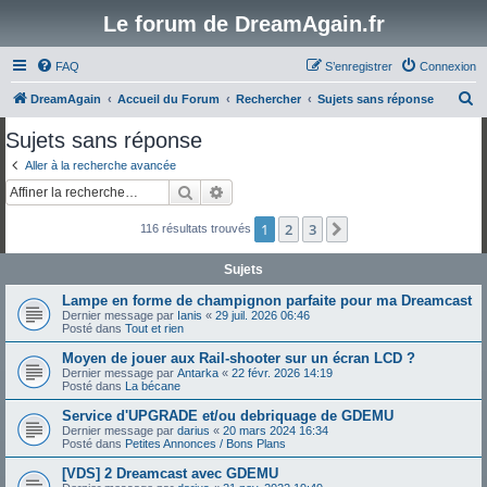
Le forum de DreamAgain.fr
FAQ
S’enregistrer
Connexion
R
DreamAgain
Accueil du Forum
Rechercher
Sujets sans réponse
e
Sujets sans réponse
c
Aller à la recherche avancée
h
Rechercher
Recherche avancée
e
1
2
3
Suivante
116 résultats trouvés
r
c
Sujets
h
Lampe en forme de champignon parfaite pour ma Dreamcast
e
Dernier message par
Ianis
«
29 juil. 2026 06:46
Posté dans
Tout et rien
r
Moyen de jouer aux Rail-shooter sur un écran LCD ?
Dernier message par
Antarka
«
22 févr. 2026 14:19
Posté dans
La bécane
Service d'UPGRADE et/ou debriquage de GDEMU
Dernier message par
darius
«
20 mars 2024 16:34
Posté dans
Petites Annonces / Bons Plans
[VDS] 2 Dreamcast avec GDEMU