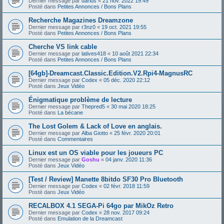
Dernier message par
darius
«
21 nov. 2022 19:49
Posté dans
Petites Annonces / Bons Plans
Recherche Magazines Dreamzone
Dernier message par
r3nz0
«
19 oct. 2021 19:55
Posté dans
Petites Annonces / Bons Plans
Cherche VS link cable
Dernier message par
latives418
«
10 août 2021 22:34
Posté dans
Petites Annonces / Bons Plans
[64gb]-Dreamcast.Classic.Edition.V2.Rpi4-MagnusRC
Dernier message par
Codex
«
05 déc. 2020 22:12
Posté dans
Jeux Vidéo
Énigmatique problème de lecture
Dernier message par
Thepred5
«
30 mai 2020 18:25
Posté dans
La bécane
The Lost Golem & Lack of Love en anglais.
Dernier message par
Alba Giotto
«
25 févr. 2020 20:01
Posté dans
Commentaires
Linux est un OS viable pour les joueurs PC
Dernier message par
Goshu
«
04 janv. 2020 11:36
Posté dans
Jeux Vidéo
[Test / Review] Manette 8bitdo SF30 Pro Bluetooth
Dernier message par
Codex
«
02 févr. 2018 11:59
Posté dans
Jeux Vidéo
RECALBOX 4.1 SEGA-Pi 64go par MikOz Retro
Dernier message par
Codex
«
28 nov. 2017 09:24
Posté dans
Emulation de la Dreamcast