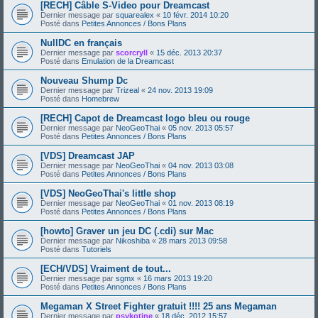
[RECH] Câble S-Video pour Dreamcast
Dernier message par
squarealex
«
10 févr. 2014 10:20
Posté dans
Petites Annonces / Bons Plans
NullDC en français
Dernier message par
scorcryll
«
15 déc. 2013 20:37
Posté dans
Emulation de la Dreamcast
Nouveau Shump Dc
Dernier message par
Trizeal
«
24 nov. 2013 19:09
Posté dans
Homebrew
[RECH] Capot de Dreamcast logo bleu ou rouge
Dernier message par
NeoGeoThai
«
05 nov. 2013 05:57
Posté dans
Petites Annonces / Bons Plans
[VDS] Dreamcast JAP
Dernier message par
NeoGeoThai
«
04 nov. 2013 03:08
Posté dans
Petites Annonces / Bons Plans
[VDS] NeoGeoThai's little shop
Dernier message par
NeoGeoThai
«
01 nov. 2013 08:19
Posté dans
Petites Annonces / Bons Plans
[howto] Graver un jeu DC (.cdi) sur Mac
Dernier message par
Nikoshiba
«
28 mars 2013 09:58
Posté dans
Tutoriels
[ECH/VDS] Vraiment de tout...
Dernier message par
sgmx
«
16 mars 2013 19:20
Posté dans
Petites Annonces / Bons Plans
Megaman X Street Fighter gratuit !!!! 25 ans Megaman
Dernier message par
psykotine
«
18 déc. 2012 15:57