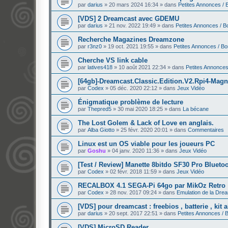
par
darius
»
20 mars 2024 16:34
» dans
Petites Annonces / 
[VDS] 2 Dreamcast avec GDEMU
par
darius
»
21 nov. 2022 19:49
» dans
Petites Annonces / B
Recherche Magazines Dreamzone
par
r3nz0
»
19 oct. 2021 19:55
» dans
Petites Annonces / B
Cherche VS link cable
par
latives418
»
10 août 2021 22:34
» dans
Petites Annonces
[64gb]-Dreamcast.Classic.Edition.V2.Rpi4-Mag
par
Codex
»
05 déc. 2020 22:12
» dans
Jeux Vidéo
Énigmatique problème de lecture
par
Thepred5
»
30 mai 2020 18:25
» dans
La bécane
The Lost Golem & Lack of Love en anglais.
par
Alba Giotto
»
25 févr. 2020 20:01
» dans
Commentaires
Linux est un OS viable pour les joueurs PC
par
Goshu
»
04 janv. 2020 11:36
» dans
Jeux Vidéo
[Test / Review] Manette 8bitdo SF30 Pro Blueto
par
Codex
»
02 févr. 2018 11:59
» dans
Jeux Vidéo
RECALBOX 4.1 SEGA-Pi 64go par MikOz Retro
par
Codex
»
28 nov. 2017 09:24
» dans
Emulation de la Dre
[VDS] pour dreamcast : freebios , batterie , kit 
par
darius
»
20 sept. 2017 22:51
» dans
Petites Annonces / 
[VDS] MicroSD Reader