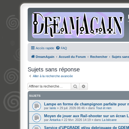
Accès rapide
FAQ
DreamAgain
Accueil du Forum
Rechercher
Sujets san
Sujets sans réponse
Aller à la recherche avancée
Rechercher
Recherche avancée
SUJETS
Lampe en forme de champignon parfaite pour 
par
Ianis
»
29 juil. 2026 06:46
» dans
Tout et rien
Moyen de jouer aux Rail-shooter sur un écran 
par
Antarka
»
22 févr. 2026 14:19
» dans
La bécane
Service d'UPGRADE et/ou debriquage de GDE