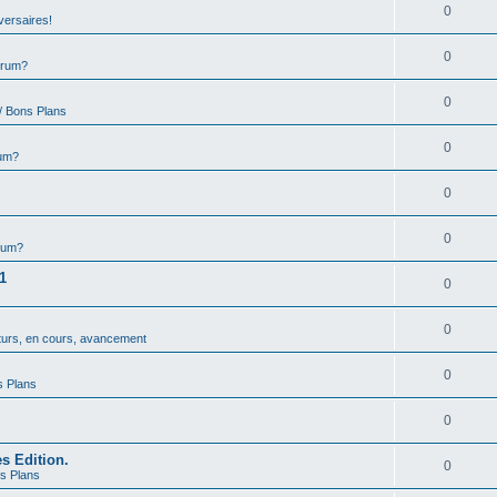
0
versaires!
0
orum?
0
/ Bons Plans
0
rum?
0
0
rum?
1
0
0
uturs, en cours, avancement
0
s Plans
0
s Edition.
0
ns Plans