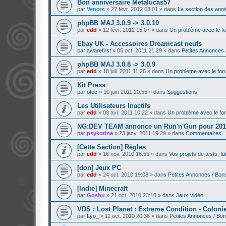
Bon anniversaire Metalucas57
par
Venom
»
27 févr. 2012 03:01
» dans
La section des anni
phpBB MAJ 3.0.9 -> 3.0.10
par
edd
»
12 févr. 2012 15:07
» dans
Un problème avec le f
Ebay UK - Accessoires Dreamcast neufs
par
awarefirst
»
05 oct. 2011 21:29
» dans
Petites Annonces 
phpBB MAJ 3.0.8 -> 3.0.9
par
edd
»
18 juil. 2011 11:28
» dans
Un problème avec le fo
Kit Press
par
otoc
»
10 juin 2011 20:55
» dans
Suggestions
Les Utilisateurs Inactifs
par
edd
»
08 avr. 2011 10:22
» dans
Un problème avec le fo
NG:DEV TEAM annonce un Run'n'Gun pour 201
par
psykotine
»
23 janv. 2011 19:29
» dans
Commentaires
[Cette Section] Règles
par
edd
»
16 nov. 2010 16:55
» dans
Vos projets de tests, f
[don] Jeux PC
par
edd
»
24 oct. 2010 19:08
» dans
Petites Annonces / Bon
[Indie] Minecraft
par
Goshu
»
21 oct. 2010 23:10
» dans
Jeux Vidéo
VDS : Lost Planet : Extreme Condition - Colonie
par
Lyo_
»
11 oct. 2010 20:36
» dans
Petites Annonces / Bo