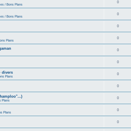
0
ces / Bons Plans
0
ces / Bons Plans
0
0
Bons Plans
egaman
0
0
 divers
0
ons Plans
0
hamploo"...)
0
s Plans
0
ns Plans
0