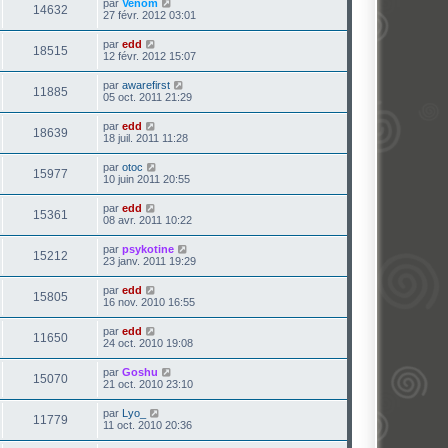
par
Venom
14632
27 févr. 2012 03:01
par
edd
18515
12 févr. 2012 15:07
par
awarefirst
11885
05 oct. 2011 21:29
par
edd
18639
18 juil. 2011 11:28
par
otoc
15977
10 juin 2011 20:55
par
edd
15361
08 avr. 2011 10:22
par
psykotine
15212
23 janv. 2011 19:29
par
edd
15805
16 nov. 2010 16:55
par
edd
11650
24 oct. 2010 19:08
par
Goshu
15070
21 oct. 2010 23:10
par
Lyo_
11779
11 oct. 2010 20:36