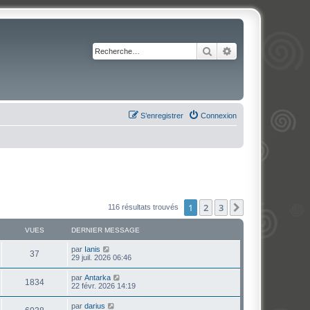
Rechercher
Recherche avancé
S’enregistrer
Connexion
1
2
3
Suivante
116 résultats trouvés
VUES
DERNIER MESSAGE
par
Ianis
37
29 juil. 2026 06:46
par
Antarka
1834
22 févr. 2026 14:19
par
darius