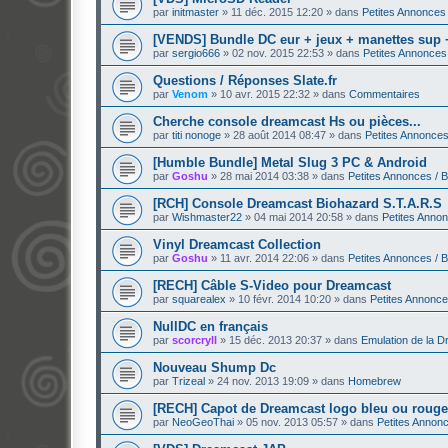
par
initmaster
»
11 déc. 2015 12:20
» dans
Petites Annonces
[VENDS] Bundle DC eur + jeux + manettes sup 
par
sergio666
»
02 nov. 2015 22:53
» dans
Petites Annonces
Questions / Réponses Slate.fr
par
Venom
»
10 avr. 2015 22:32
» dans
Commentaires
Cherche console dreamcast Hs ou pièces...
par
titi nonoge
»
28 août 2014 08:47
» dans
Petites Annonces
[Humble Bundle] Metal Slug 3 PC & Android
par
Goshu
»
28 mai 2014 03:38
» dans
Petites Annonces / 
[RCH] Console Dreamcast Biohazard S.T.A.R.S
par
Wishmaster22
»
04 mai 2014 20:58
» dans
Petites Anno
Vinyl Dreamcast Collection
par
Goshu
»
11 avr. 2014 22:06
» dans
Petites Annonces / 
[RECH] Câble S-Video pour Dreamcast
par
squarealex
»
10 févr. 2014 10:20
» dans
Petites Annonce
NullDC en français
par
scorcryll
»
15 déc. 2013 20:37
» dans
Emulation de la 
Nouveau Shump Dc
par
Trizeal
»
24 nov. 2013 19:09
» dans
Homebrew
[RECH] Capot de Dreamcast logo bleu ou rouge
par
NeoGeoThai
»
05 nov. 2013 05:57
» dans
Petites Annon