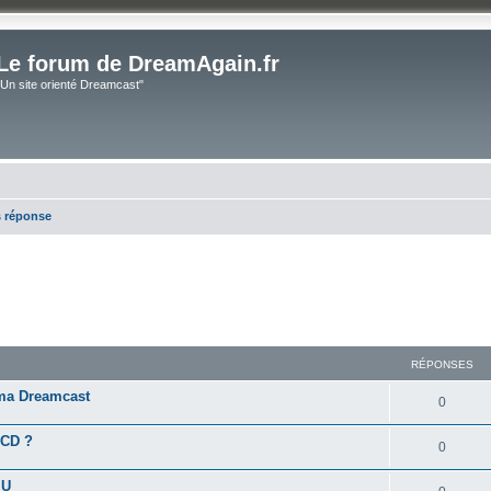
Le forum de DreamAgain.fr
"Un site orienté Dreamcast"
s réponse
RÉPONSES
ma Dreamcast
0
LCD ?
0
MU