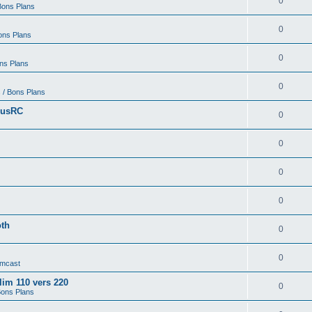
0
Bons Plans
0
ons Plans
0
ons Plans
0
 / Bons Plans
nusRC
0
0
0
0
oth
0
0
amcast
alim 110 vers 220
0
Bons Plans