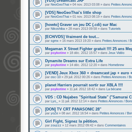
[VDS] Dreamcast JAP
par
NeoGeoThai
»
04 nov. 2013 03:08
» dans
Petites Annon
[VDS] NeoGeoThai's little shop
par
NeoGeoThai
»
01 nov. 2013 08:19
» dans
Petites Annon
[howto] Graver un jeu DC (.cdi) sur Mac
par
Nikoshiba
»
28 mars 2013 09:58
» dans
Tutoriels
[ECH/VDS] Vraiment de tout...
par
sgmx
»
16 mars 2013 19:20
» dans
Petites Annonces / 
Megaman X Street Fighter gratuit !!!! 25 ans M
par
psykotine
»
18 déc. 2012 15:57
» dans
Jeux Vidéo
Dynamite Dreams sur Extra Life
par
psykotine
»
14 déc. 2012 12:20
» dans
Homebrew
[VEND] Jeux Xbox 360 + dreamcast jap + euro +
par
osc-10
»
29 juil. 2012 00:26
» dans
Petites Annonces / B
planet Harriers pourrait sortir sur XBLA !!!!
par
psykotine
»
11 juil. 2012 18:42
» dans
La bécane
VDS : CD Nujabes "Spiritual State" ("Samurai C
par
Lyo_
»
11 juil. 2012 12:14
» dans
Petites Annonces / Bon
[DON] TV CRT PANASONIC 28"
par
yoZe
»
08 avr. 2012 16:54
» dans
Petites Annonces / Bo
Girl Fight, Signez la pétition.
par
zouzzz
»
12 mars 2012 09:42
» dans
Commentaires