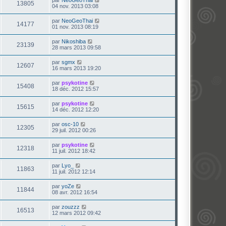
13805
04 nov. 2013 03:08
par
NeoGeoThai
14177
01 nov. 2013 08:19
par
Nikoshiba
23139
28 mars 2013 09:58
par
sgmx
12607
16 mars 2013 19:20
par
psykotine
15408
18 déc. 2012 15:57
par
psykotine
15615
14 déc. 2012 12:20
par
osc-10
12305
29 juil. 2012 00:26
par
psykotine
12318
11 juil. 2012 18:42
par
Lyo_
11863
11 juil. 2012 12:14
par
yoZe
11844
08 avr. 2012 16:54
par
zouzzz
16513
12 mars 2012 09:42