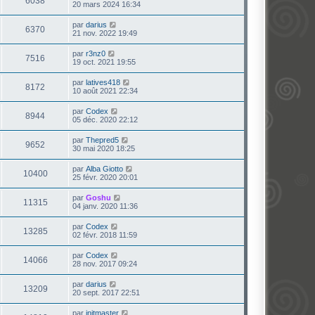
6038
20 mars 2024 16:34
par
darius
6370
21 nov. 2022 19:49
par
r3nz0
7516
19 oct. 2021 19:55
par
latives418
8172
10 août 2021 22:34
par
Codex
8944
05 déc. 2020 22:12
par
Thepred5
9652
30 mai 2020 18:25
par
Alba Giotto
10400
25 févr. 2020 20:01
par
Goshu
11315
04 janv. 2020 11:36
par
Codex
13285
02 févr. 2018 11:59
par
Codex
14066
28 nov. 2017 09:24
par
darius
13209
20 sept. 2017 22:51
par
initmaster