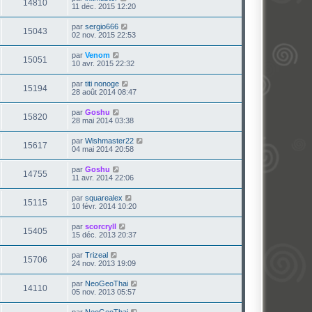
14810
11 déc. 2015 12:20
par
sergio666
15043
02 nov. 2015 22:53
par
Venom
15051
10 avr. 2015 22:32
par
titi nonoge
15194
28 août 2014 08:47
par
Goshu
15820
28 mai 2014 03:38
par
Wishmaster22
15617
04 mai 2014 20:58
par
Goshu
14755
11 avr. 2014 22:06
par
squarealex
15115
10 févr. 2014 10:20
par
scorcryll
15405
15 déc. 2013 20:37
par
Trizeal
15706
24 nov. 2013 19:09
par
NeoGeoThai
14110
05 nov. 2013 05:57
par
NeoGeoThai