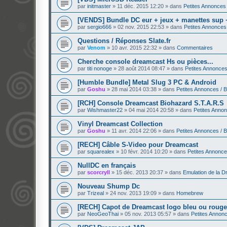
par
initmaster
»
11 déc. 2015 12:20
» dans
Petites Annonces
[VENDS] Bundle DC eur + jeux + manettes sup 
par
sergio666
»
02 nov. 2015 22:53
» dans
Petites Annonces
Questions / Réponses Slate.fr
par
Venom
»
10 avr. 2015 22:32
» dans
Commentaires
Cherche console dreamcast Hs ou pièces...
par
titi nonoge
»
28 août 2014 08:47
» dans
Petites Annonces
[Humble Bundle] Metal Slug 3 PC & Android
par
Goshu
»
28 mai 2014 03:38
» dans
Petites Annonces / 
[RCH] Console Dreamcast Biohazard S.T.A.R.S
par
Wishmaster22
»
04 mai 2014 20:58
» dans
Petites Anno
Vinyl Dreamcast Collection
par
Goshu
»
11 avr. 2014 22:06
» dans
Petites Annonces / 
[RECH] Câble S-Video pour Dreamcast
par
squarealex
»
10 févr. 2014 10:20
» dans
Petites Annonce
NullDC en français
par
scorcryll
»
15 déc. 2013 20:37
» dans
Emulation de la 
Nouveau Shump Dc
par
Trizeal
»
24 nov. 2013 19:09
» dans
Homebrew
[RECH] Capot de Dreamcast logo bleu ou rouge
par
NeoGeoThai
»
05 nov. 2013 05:57
» dans
Petites Annon