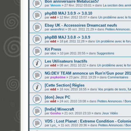
Bon anniversaire Metalucas57
par
Venom
»
27 févr. 2012 03:01
» dans
La section des anni
phpBB MAJ 3.0.9 -> 3.0.10
par
edd
»
12 févr. 2012 15:07
» dans
Un problème avec le f
Ebay UK - Accessoires Dreamcast neufs
par
awarefirst
»
05 oct. 2011 21:29
» dans
Petites Annonces 
phpBB MAJ 3.0.8 -> 3.0.9
par
edd
»
18 juil. 2011 11:28
» dans
Un problème avec le fo
Kit Press
par
otoc
»
10 juin 2011 20:55
» dans
Suggestions
Les Utilisateurs Inactifs
par
edd
»
08 avr. 2011 10:22
» dans
Un problème avec le fo
NG:DEV TEAM annonce un Run'n'Gun pour 201
par
psykotine
»
23 janv. 2011 19:29
» dans
Commentaires
[Cette Section] Règles
par
edd
»
16 nov. 2010 16:55
» dans
Vos projets de tests, f
[don] Jeux PC
par
edd
»
24 oct. 2010 19:08
» dans
Petites Annonces / Bon
[Indie] Minecraft
par
Goshu
»
21 oct. 2010 23:10
» dans
Jeux Vidéo
VDS : Lost Planet : Extreme Condition - Colonie
par
Lyo_
»
11 oct. 2010 20:36
» dans
Petites Annonces / Bo