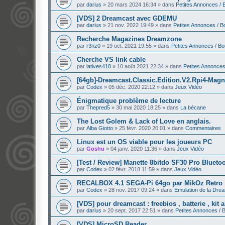
par
darius
»
20 mars 2024 16:34
» dans
Petites Annonces / 
[VDS] 2 Dreamcast avec GDEMU
par
darius
»
21 nov. 2022 19:49
» dans
Petites Annonces / B
Recherche Magazines Dreamzone
par
r3nz0
»
19 oct. 2021 19:55
» dans
Petites Annonces / B
Cherche VS link cable
par
latives418
»
10 août 2021 22:34
» dans
Petites Annonces
[64gb]-Dreamcast.Classic.Edition.V2.Rpi4-Mag
par
Codex
»
05 déc. 2020 22:12
» dans
Jeux Vidéo
Énigmatique problème de lecture
par
Thepred5
»
30 mai 2020 18:25
» dans
La bécane
The Lost Golem & Lack of Love en anglais.
par
Alba Giotto
»
25 févr. 2020 20:01
» dans
Commentaires
Linux est un OS viable pour les joueurs PC
par
Goshu
»
04 janv. 2020 11:36
» dans
Jeux Vidéo
[Test / Review] Manette 8bitdo SF30 Pro Blueto
par
Codex
»
02 févr. 2018 11:59
» dans
Jeux Vidéo
RECALBOX 4.1 SEGA-Pi 64go par MikOz Retro
par
Codex
»
28 nov. 2017 09:24
» dans
Emulation de la Dre
[VDS] pour dreamcast : freebios , batterie , kit 
par
darius
»
20 sept. 2017 22:51
» dans
Petites Annonces / 
[VDS] MicroSD Reader