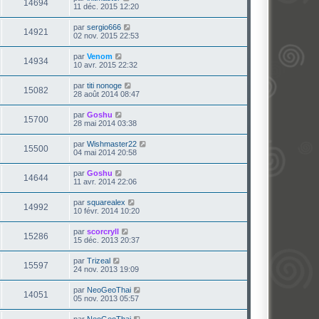
14694
11 déc. 2015 12:20
par
sergio666
14921
02 nov. 2015 22:53
par
Venom
14934
10 avr. 2015 22:32
par
titi nonoge
15082
28 août 2014 08:47
par
Goshu
15700
28 mai 2014 03:38
par
Wishmaster22
15500
04 mai 2014 20:58
par
Goshu
14644
11 avr. 2014 22:06
par
squarealex
14992
10 févr. 2014 10:20
par
scorcryll
15286
15 déc. 2013 20:37
par
Trizeal
15597
24 nov. 2013 19:09
par
NeoGeoThai
14051
05 nov. 2013 05:57
par
NeoGeoThai