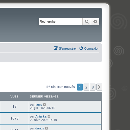
Rechercher
Recherche avancé
S’enregistrer
Connexion
1
2
3
Suivante
116 résultats trouvés
VUES
DERNIER MESSAGE
par
Ianis
18
29 juil. 2026 06:46
par
Antarka
1673
22 févr. 2026 14:19
par
darius