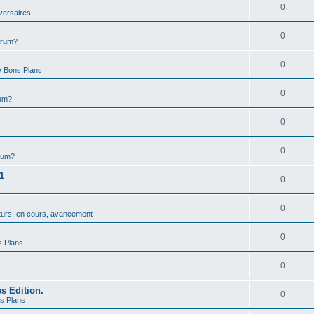
0
versaires!
0
orum?
0
/ Bons Plans
0
rum?
0
0
rum?
1
0
0
uturs, en cours, avancement
0
s Plans
0
s Edition.
0
ns Plans