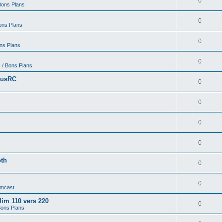
0
Bons Plans
0
ons Plans
0
ons Plans
0
 / Bons Plans
nusRC
0
0
0
0
oth
0
0
amcast
alim 110 vers 220
0
Bons Plans