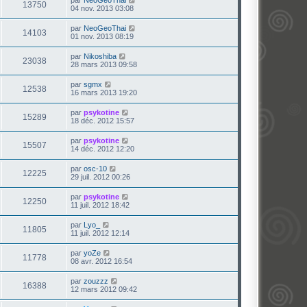
13750
04 nov. 2013 03:08
par
NeoGeoThai
14103
01 nov. 2013 08:19
par
Nikoshiba
23038
28 mars 2013 09:58
par
sgmx
12538
16 mars 2013 19:20
par
psykotine
15289
18 déc. 2012 15:57
par
psykotine
15507
14 déc. 2012 12:20
par
osc-10
12225
29 juil. 2012 00:26
par
psykotine
12250
11 juil. 2012 18:42
par
Lyo_
11805
11 juil. 2012 12:14
par
yoZe
11778
08 avr. 2012 16:54
par
zouzzz
16388
12 mars 2012 09:42