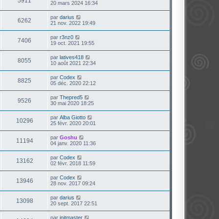
5911
20 mars 2024 16:34
par
darius
6262
21 nov. 2022 19:49
par
r3nz0
7406
19 oct. 2021 19:55
par
latives418
8055
10 août 2021 22:34
par
Codex
8825
05 déc. 2020 22:12
par
Thepred5
9526
30 mai 2020 18:25
par
Alba Giotto
10296
25 févr. 2020 20:01
par
Goshu
11194
04 janv. 2020 11:36
par
Codex
13162
02 févr. 2018 11:59
par
Codex
13946
28 nov. 2017 09:24
par
darius
13098
20 sept. 2017 22:51
par
initmaster