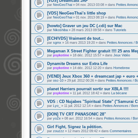
[VDS] Dreamcast JAP
par
NeoGeoThai
»
04 nov. 2013 03:08
» dans
Petites Annon
[VDS] NeoGeoThai's little shop
par
NeoGeoThai
»
01 nov. 2013 08:19
» dans
Petites Annon
[howto] Graver un jeu DC (.cdi) sur Mac
par
Nikoshiba
»
28 mars 2013 09:58
» dans
Tutoriels
[ECH/VDS] Vraiment de tout...
par
sgmx
»
16 mars 2013 19:20
» dans
Petites Annonces / 
Megaman X Street Fighter gratuit !!!! 25 ans M
par
psykotine
»
18 déc. 2012 15:57
» dans
Jeux Vidéo
Dynamite Dreams sur Extra Life
par
psykotine
»
14 déc. 2012 12:20
» dans
Homebrew
[VEND] Jeux Xbox 360 + dreamcast jap + euro +
par
osc-10
»
29 juil. 2012 00:26
» dans
Petites Annonces / B
planet Harriers pourrait sortir sur XBLA !!!!
par
psykotine
»
11 juil. 2012 18:42
» dans
La bécane
VDS : CD Nujabes "Spiritual State" ("Samurai C
par
Lyo_
»
11 juil. 2012 12:14
» dans
Petites Annonces / Bon
[DON] TV CRT PANASONIC 28"
par
yoZe
»
08 avr. 2012 16:54
» dans
Petites Annonces / Bo
Girl Fight, Signez la pétition.
par
zouzzz
»
12 mars 2012 09:42
» dans
Commentaires