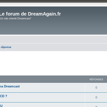
Le forum de DreamAgain.fr
"Un site orienté Dreamcast"
s réponse
RÉPONSES
ma Dreamcast
0
LCD ?
0
MU