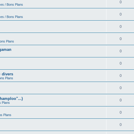
0
ces / Bons Plans
0
ces / Bons Plans
0
0
Bons Plans
egaman
0
0
 divers
0
ons Plans
0
hamploo"...)
0
s Plans
0
ns Plans
0