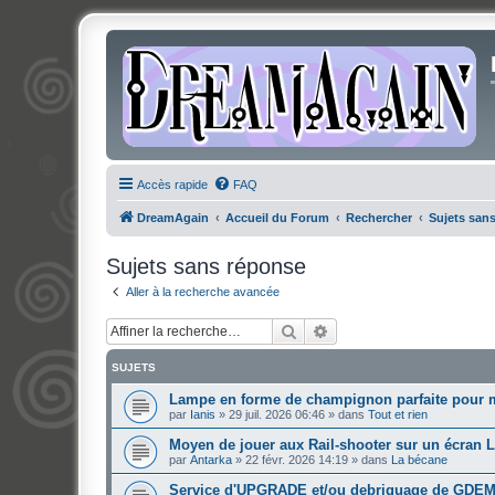
Accès rapide
FAQ
DreamAgain
Accueil du Forum
Rechercher
Sujets san
Sujets sans réponse
Aller à la recherche avancée
Rechercher
Recherche avancée
SUJETS
Lampe en forme de champignon parfaite pour 
par
Ianis
»
29 juil. 2026 06:46
» dans
Tout et rien
Moyen de jouer aux Rail-shooter sur un écran 
par
Antarka
»
22 févr. 2026 14:19
» dans
La bécane
Service d'UPGRADE et/ou debriquage de GDE