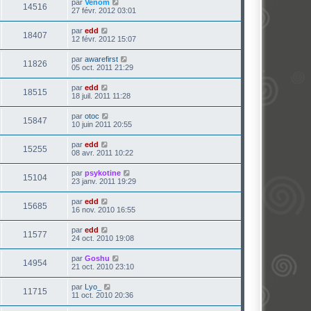
par
Venom
14516
27 févr. 2012 03:01
par
edd
18407
12 févr. 2012 15:07
par
awarefirst
11826
05 oct. 2011 21:29
par
edd
18515
18 juil. 2011 11:28
par
otoc
15847
10 juin 2011 20:55
par
edd
15255
08 avr. 2011 10:22
par
psykotine
15104
23 janv. 2011 19:29
par
edd
15685
16 nov. 2010 16:55
par
edd
11577
24 oct. 2010 19:08
par
Goshu
14954
21 oct. 2010 23:10
par
Lyo_
11715
11 oct. 2010 20:36