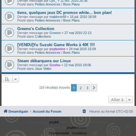
Dernier message par
Lyo_
«
11 oct. 2010 20:36
Posté dans
Petites Annonces / Bons Plans
tiens, quelques jeux DC promos white... bon plan!
Dernier message par
maldoror68
«
15 juil. 2010 18:58
Posté dans
Petites Annonces / Bons Plans
Greeno's Collection
Dernier message par
Greeno
«
27 mai 2010 22:13
Posté dans
Collections
[VENDU]Yu Suzuki Game Works à 40€ !!!!
Dernier message par
psykotine
«
24 mai 2010 15:09
Posté dans
Petites Annonces / Bons Plans
Steam débarquera sur Linux
Dernier message par
Goshu
«
12 mai 2010 18:06
Posté dans
Jeux Vidéo
1
2
3
Suivante
116 résultats trouvés
Aller à
DreamAgain
Accueil du Forum
Heures au format
UTC+02:00
Développé par
phpBB
® Forum Software © phpBB Limited
Traduit par
phpBB-fr.com
Confidentialité
|
Conditions