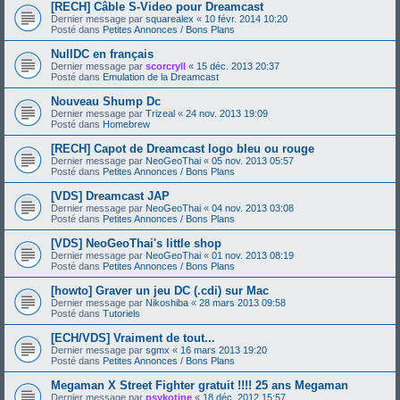
[RECH] Câble S-Video pour Dreamcast
Dernier message par
squarealex
«
10 févr. 2014 10:20
Posté dans
Petites Annonces / Bons Plans
NullDC en français
Dernier message par
scorcryll
«
15 déc. 2013 20:37
Posté dans
Emulation de la Dreamcast
Nouveau Shump Dc
Dernier message par
Trizeal
«
24 nov. 2013 19:09
Posté dans
Homebrew
[RECH] Capot de Dreamcast logo bleu ou rouge
Dernier message par
NeoGeoThai
«
05 nov. 2013 05:57
Posté dans
Petites Annonces / Bons Plans
[VDS] Dreamcast JAP
Dernier message par
NeoGeoThai
«
04 nov. 2013 03:08
Posté dans
Petites Annonces / Bons Plans
[VDS] NeoGeoThai's little shop
Dernier message par
NeoGeoThai
«
01 nov. 2013 08:19
Posté dans
Petites Annonces / Bons Plans
[howto] Graver un jeu DC (.cdi) sur Mac
Dernier message par
Nikoshiba
«
28 mars 2013 09:58
Posté dans
Tutoriels
[ECH/VDS] Vraiment de tout...
Dernier message par
sgmx
«
16 mars 2013 19:20
Posté dans
Petites Annonces / Bons Plans
Megaman X Street Fighter gratuit !!!! 25 ans Megaman
Dernier message par
psykotine
«
18 déc. 2012 15:57