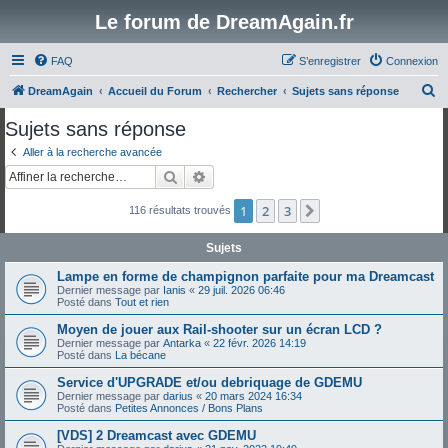
Le forum de DreamAgain.fr
FAQ
S’enregistrer
Connexion
R
DreamAgain
Accueil du Forum
Rechercher
Sujets sans réponse
e
Sujets sans réponse
c
Aller à la recherche avancée
h
Rechercher
Recherche avancée
e
1
2
3
Suivante
116 résultats trouvés
r
c
Sujets
h
Lampe en forme de champignon parfaite pour ma Dreamcast
e
Dernier message par
Ianis
«
29 juil. 2026 06:46
Posté dans
Tout et rien
r
Moyen de jouer aux Rail-shooter sur un écran LCD ?
Dernier message par
Antarka
«
22 févr. 2026 14:19
Posté dans
La bécane
Service d'UPGRADE et/ou debriquage de GDEMU
Dernier message par
darius
«
20 mars 2024 16:34
Posté dans
Petites Annonces / Bons Plans
[VDS] 2 Dreamcast avec GDEMU