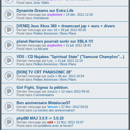
Posté dans
Jeux Vidéo
Dynamite Dreams sur Extra Life
Dernier message par
psykotine
«
14 déc. 2012 12:20
Posté dans
Homebrew
[VEND] Jeux Xbox 360 + dreamcast jap + euro + divers
Dernier message par
osc-10
«
29 juil. 2012 00:26
Posté dans
Petites Annonces / Bons Plans
planet Harriers pourrait sortir sur XBLA !!!!
Dernier message par
psykotine
«
11 juil. 2012 18:42
Posté dans
La bécane
VDS : CD Nujabes "Spiritual State" ("Samurai Champloo"...)
Dernier message par
Lyo_
«
11 juil. 2012 12:14
Posté dans
Petites Annonces / Bons Plans
[DON] TV CRT PANASONIC 28"
Dernier message par
yoZe
«
08 avr. 2012 16:54
Posté dans
Petites Annonces / Bons Plans
Girl Fight, Signez la pétition.
Dernier message par
zouzzz
«
12 mars 2012 09:42
Posté dans
Commentaires
Bon anniversaire Metalucas57
Dernier message par
Venom
«
27 févr. 2012 03:01
Posté dans
La section des anniversaires!
phpBB MAJ 3.0.9 -> 3.0.10
Dernier message par
edd
«
12 févr. 2012 15:07
Posté dans
Un problème avec le forum?