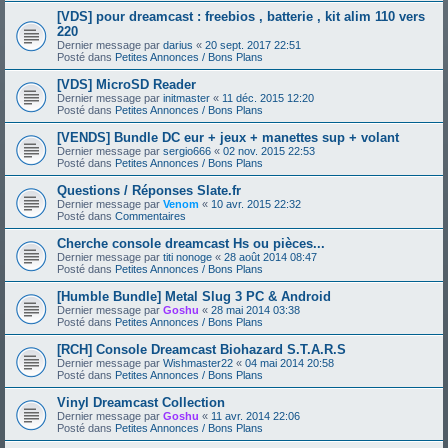
[VDS] pour dreamcast : freebios , batterie , kit alim 110 vers
220
Dernier message par
darius
«
20 sept. 2017 22:51
Posté dans
Petites Annonces / Bons Plans
[VDS] MicroSD Reader
Dernier message par
initmaster
«
11 déc. 2015 12:20
Posté dans
Petites Annonces / Bons Plans
[VENDS] Bundle DC eur + jeux + manettes sup + volant
Dernier message par
sergio666
«
02 nov. 2015 22:53
Posté dans
Petites Annonces / Bons Plans
Questions / Réponses Slate.fr
Dernier message par
Venom
«
10 avr. 2015 22:32
Posté dans
Commentaires
Cherche console dreamcast Hs ou pièces...
Dernier message par
titi nonoge
«
28 août 2014 08:47
Posté dans
Petites Annonces / Bons Plans
[Humble Bundle] Metal Slug 3 PC & Android
Dernier message par
Goshu
«
28 mai 2014 03:38
Posté dans
Petites Annonces / Bons Plans
[RCH] Console Dreamcast Biohazard S.T.A.R.S
Dernier message par
Wishmaster22
«
04 mai 2014 20:58
Posté dans
Petites Annonces / Bons Plans
Vinyl Dreamcast Collection
Dernier message par
Goshu
«
11 avr. 2014 22:06
Posté dans
Petites Annonces / Bons Plans