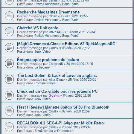
Dernier message par
darius
«
21 nov. 2022 19:49
Posté dans
Petites Annonces / Bons Plans
Recherche Magazines Dreamzone
Dernier message par
r3nz0
«
19 oct. 2021 19:55
Posté dans
Petites Annonces / Bons Plans
Cherche VS link cable
Dernier message par
latives418
«
10 août 2021 22:34
Posté dans
Petites Annonces / Bons Plans
[64gb]-Dreamcast.Classic.Edition.V2.Rpi4-MagnusRC
Dernier message par
Codex
«
05 déc. 2020 22:12
Posté dans
Jeux Vidéo
Énigmatique problème de lecture
Dernier message par
Thepred5
«
30 mai 2020 18:25
Posté dans
La bécane
The Lost Golem & Lack of Love en anglais.
Dernier message par
Alba Giotto
«
25 févr. 2020 20:01
Posté dans
Commentaires
Linux est un OS viable pour les joueurs PC
Dernier message par
Goshu
«
04 janv. 2020 11:36
Posté dans
Jeux Vidéo
[Test / Review] Manette 8bitdo SF30 Pro Bluetooth
Dernier message par
Codex
«
02 févr. 2018 11:59
Posté dans
Jeux Vidéo
RECALBOX 4.1 SEGA-Pi 64go par MikOz Retro
Dernier message par
Codex
«
28 nov. 2017 09:24
Posté dans
Emulation de la Dreamcast