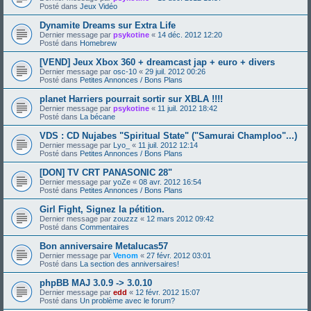
Posté dans
Jeux Vidéo
Dynamite Dreams sur Extra Life
Dernier message par
psykotine
«
14 déc. 2012 12:20
Posté dans
Homebrew
[VEND] Jeux Xbox 360 + dreamcast jap + euro + divers
Dernier message par
osc-10
«
29 juil. 2012 00:26
Posté dans
Petites Annonces / Bons Plans
planet Harriers pourrait sortir sur XBLA !!!!
Dernier message par
psykotine
«
11 juil. 2012 18:42
Posté dans
La bécane
VDS : CD Nujabes "Spiritual State" ("Samurai Champloo"...)
Dernier message par
Lyo_
«
11 juil. 2012 12:14
Posté dans
Petites Annonces / Bons Plans
[DON] TV CRT PANASONIC 28"
Dernier message par
yoZe
«
08 avr. 2012 16:54
Posté dans
Petites Annonces / Bons Plans
Girl Fight, Signez la pétition.
Dernier message par
zouzzz
«
12 mars 2012 09:42
Posté dans
Commentaires
Bon anniversaire Metalucas57
Dernier message par
Venom
«
27 févr. 2012 03:01
Posté dans
La section des anniversaires!
phpBB MAJ 3.0.9 -> 3.0.10
Dernier message par
edd
«
12 févr. 2012 15:07
Posté dans
Un problème avec le forum?