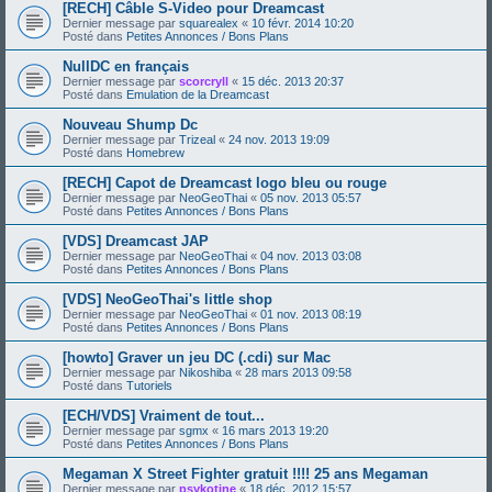
[RECH] Câble S-Video pour Dreamcast
Dernier message par
squarealex
«
10 févr. 2014 10:20
Posté dans
Petites Annonces / Bons Plans
NullDC en français
Dernier message par
scorcryll
«
15 déc. 2013 20:37
Posté dans
Emulation de la Dreamcast
Nouveau Shump Dc
Dernier message par
Trizeal
«
24 nov. 2013 19:09
Posté dans
Homebrew
[RECH] Capot de Dreamcast logo bleu ou rouge
Dernier message par
NeoGeoThai
«
05 nov. 2013 05:57
Posté dans
Petites Annonces / Bons Plans
[VDS] Dreamcast JAP
Dernier message par
NeoGeoThai
«
04 nov. 2013 03:08
Posté dans
Petites Annonces / Bons Plans
[VDS] NeoGeoThai's little shop
Dernier message par
NeoGeoThai
«
01 nov. 2013 08:19
Posté dans
Petites Annonces / Bons Plans
[howto] Graver un jeu DC (.cdi) sur Mac
Dernier message par
Nikoshiba
«
28 mars 2013 09:58
Posté dans
Tutoriels
[ECH/VDS] Vraiment de tout...
Dernier message par
sgmx
«
16 mars 2013 19:20
Posté dans
Petites Annonces / Bons Plans
Megaman X Street Fighter gratuit !!!! 25 ans Megaman
Dernier message par
psykotine
«
18 déc. 2012 15:57