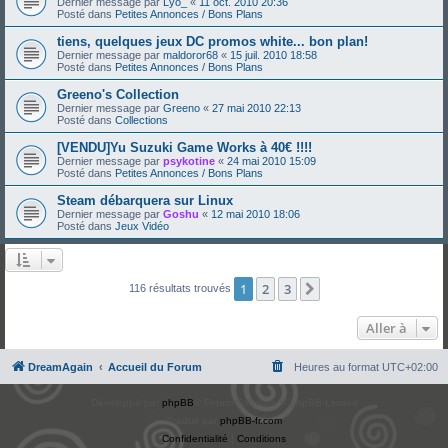
Dernier message par
Lyo_
«
11 oct. 2010 20:36
Posté dans
Petites Annonces / Bons Plans
tiens, quelques jeux DC promos white... bon plan!
Dernier message par
maldoror68
«
15 juil. 2010 18:58
Posté dans
Petites Annonces / Bons Plans
Greeno's Collection
Dernier message par
Greeno
«
27 mai 2010 22:13
Posté dans
Collections
[VENDU]Yu Suzuki Game Works à 40€ !!!!
Dernier message par
psykotine
«
24 mai 2010 15:09
Posté dans
Petites Annonces / Bons Plans
Steam débarquera sur Linux
Dernier message par
Goshu
«
12 mai 2010 18:06
Posté dans
Jeux Vidéo
1
2
3
Suivante
116 résultats trouvés
Aller à
DreamAgain
Accueil du Forum
Heures au format
UTC+02:00
Développé par
phpBB
® Forum Software © phpBB Limited
Traduit par
phpBB-fr.com
Confidentialité
|
Conditions