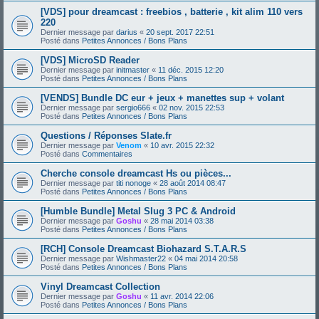
[VDS] pour dreamcast : freebios , batterie , kit alim 110 vers
220
Dernier message par
darius
«
20 sept. 2017 22:51
Posté dans
Petites Annonces / Bons Plans
[VDS] MicroSD Reader
Dernier message par
initmaster
«
11 déc. 2015 12:20
Posté dans
Petites Annonces / Bons Plans
[VENDS] Bundle DC eur + jeux + manettes sup + volant
Dernier message par
sergio666
«
02 nov. 2015 22:53
Posté dans
Petites Annonces / Bons Plans
Questions / Réponses Slate.fr
Dernier message par
Venom
«
10 avr. 2015 22:32
Posté dans
Commentaires
Cherche console dreamcast Hs ou pièces...
Dernier message par
titi nonoge
«
28 août 2014 08:47
Posté dans
Petites Annonces / Bons Plans
[Humble Bundle] Metal Slug 3 PC & Android
Dernier message par
Goshu
«
28 mai 2014 03:38
Posté dans
Petites Annonces / Bons Plans
[RCH] Console Dreamcast Biohazard S.T.A.R.S
Dernier message par
Wishmaster22
«
04 mai 2014 20:58
Posté dans
Petites Annonces / Bons Plans
Vinyl Dreamcast Collection
Dernier message par
Goshu
«
11 avr. 2014 22:06
Posté dans
Petites Annonces / Bons Plans