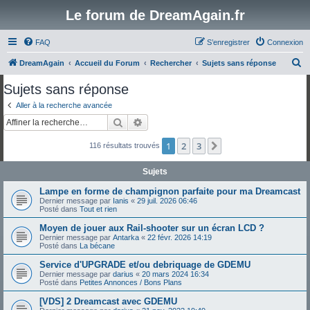
Le forum de DreamAgain.fr
FAQ
S’enregistrer
Connexion
R
DreamAgain
Accueil du Forum
Rechercher
Sujets sans réponse
e
Sujets sans réponse
c
Aller à la recherche avancée
h
Rechercher
Recherche avancée
e
1
2
3
Suivante
116 résultats trouvés
r
c
Sujets
h
Lampe en forme de champignon parfaite pour ma Dreamcast
e
Dernier message par
Ianis
«
29 juil. 2026 06:46
Posté dans
Tout et rien
r
Moyen de jouer aux Rail-shooter sur un écran LCD ?
Dernier message par
Antarka
«
22 févr. 2026 14:19
Posté dans
La bécane
Service d'UPGRADE et/ou debriquage de GDEMU
Dernier message par
darius
«
20 mars 2024 16:34
Posté dans
Petites Annonces / Bons Plans
[VDS] 2 Dreamcast avec GDEMU