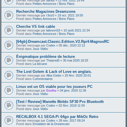
Dernier message par
darius
«
21 nov. 2022 19:49
Posté dans
Petites Annonces / Bons Plans
Recherche Magazines Dreamzone
Dernier message par
r3nz0
«
19 oct. 2021 19:55
Posté dans
Petites Annonces / Bons Plans
Cherche VS link cable
Dernier message par
latives418
«
10 août 2021 22:34
Posté dans
Petites Annonces / Bons Plans
[64gb]-Dreamcast.Classic.Edition.V2.Rpi4-MagnusRC
Dernier message par
Codex
«
05 déc. 2020 22:12
Posté dans
Jeux Vidéo
Énigmatique problème de lecture
Dernier message par
Thepred5
«
30 mai 2020 18:25
Posté dans
La bécane
The Lost Golem & Lack of Love en anglais.
Dernier message par
Alba Giotto
«
25 févr. 2020 20:01
Posté dans
Commentaires
Linux est un OS viable pour les joueurs PC
Dernier message par
Goshu
«
04 janv. 2020 11:36
Posté dans
Jeux Vidéo
[Test / Review] Manette 8bitdo SF30 Pro Bluetooth
Dernier message par
Codex
«
02 févr. 2018 11:59
Posté dans
Jeux Vidéo
RECALBOX 4.1 SEGA-Pi 64go par MikOz Retro
Dernier message par
Codex
«
28 nov. 2017 09:24
Posté dans
Emulation de la Dreamcast