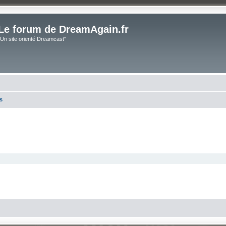
Le forum de DreamAgain.fr
"Un site orienté Dreamcast"
s