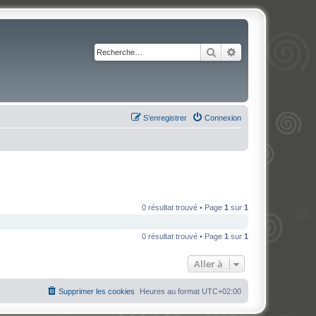
Rechercher
Recherche avancé
S’enregistrer
Connexion
0 résultat trouvé • Page
1
sur
1
0 résultat trouvé • Page
1
sur
1
Aller à
Supprimer les cookies
Heures au format
UTC+02:00