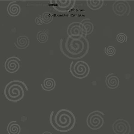
Développé par
phpBB
® Forum Software © phpBB Limited
Traduit par
phpBB-fr.com
Confidentialité
|
Conditions