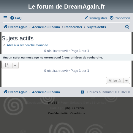
Le forum de DreamAgain.fr
FAQ
S’enregistrer
Connexion
R
DreamAgain
Accueil du Forum
Rechercher
Sujets actifs
e
Sujets actifs
c
Aller à la recherche avancée
h
0 résultat trouvé • Page
1
sur
1
e
Aucun sujet ou message ne correspond à vos critères de recherche.
r
c
0 résultat trouvé • Page
1
sur
1
h
Aller à
e
r
DreamAgain
Accueil du Forum
Heures au format
UTC+02:00
Développé par
phpBB
® Forum Software © phpBB Limited
Traduit par
phpBB-fr.com
Confidentialité
|
Conditions