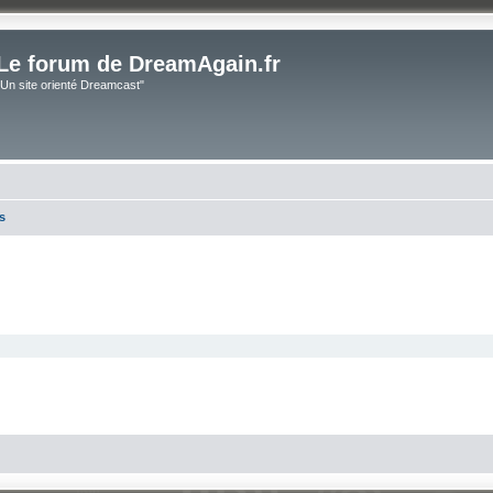
Le forum de DreamAgain.fr
"Un site orienté Dreamcast"
s