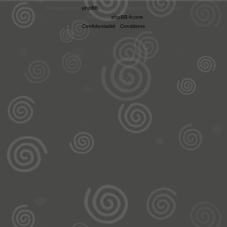
Développé par
phpBB
® Forum Software © phpBB Limited
Traduit par
phpBB-fr.com
Confidentialité
|
Conditions