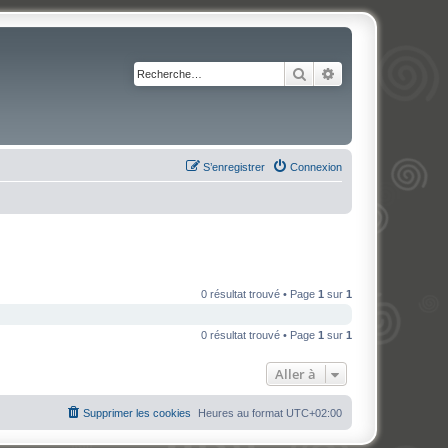
Rechercher
Recherche avancé
S’enregistrer
Connexion
0 résultat trouvé • Page
1
sur
1
0 résultat trouvé • Page
1
sur
1
Aller à
Supprimer les cookies
Heures au format
UTC+02:00