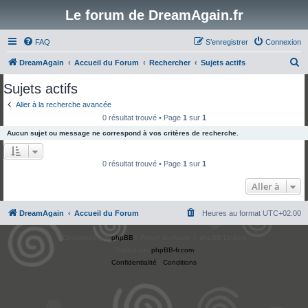
Le forum de DreamAgain.fr
FAQ
S’enregistrer
Connexion
R
DreamAgain
Accueil du Forum
Rechercher
Sujets actifs
e
Sujets actifs
c
Aller à la recherche avancée
h
0 résultat trouvé • Page
1
sur
1
e
Aucun sujet ou message ne correspond à vos critères de recherche.
r
c
0 résultat trouvé • Page
1
sur
1
h
Aller à
e
r
DreamAgain
Accueil du Forum
Heures au format
UTC+02:00
Développé par
phpBB
® Forum Software © phpBB Limited
Traduit par
phpBB-fr.com
Confidentialité
|
Conditions