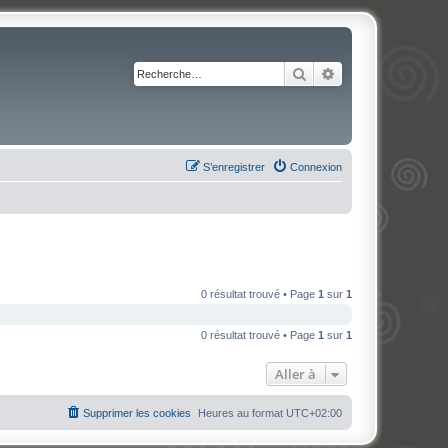
Rechercher
Recherche avancé
S’enregistrer
Connexion
0 résultat trouvé • Page
1
sur
1
0 résultat trouvé • Page
1
sur
1
Aller à
Supprimer les cookies
Heures au format
UTC+02:00