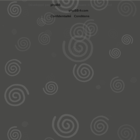
Développé par
phpBB
® Forum Software © phpBB Limited
Traduit par
phpBB-fr.com
Confidentialité
|
Conditions