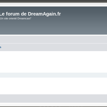
Le forum de DreamAgain.fr
"Un site orienté Dreamcast"
s