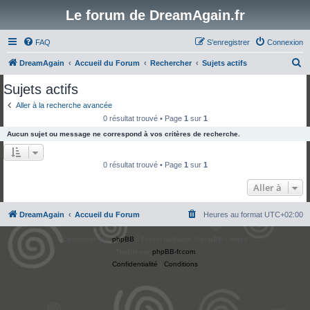
Le forum de DreamAgain.fr
FAQ
S’enregistrer
Connexion
R
DreamAgain
Accueil du Forum
Rechercher
Sujets actifs
e
Sujets actifs
c
Aller à la recherche avancée
h
0 résultat trouvé • Page
1
sur
1
e
Aucun sujet ou message ne correspond à vos critères de recherche.
r
c
0 résultat trouvé • Page
1
sur
1
h
Aller à
e
r
DreamAgain
Accueil du Forum
Heures au format
UTC+02:00
Développé par
phpBB
® Forum Software © phpBB Limited
Traduit par
phpBB-fr.com
Confidentialité
|
Conditions