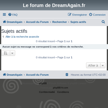
Le forum de DreamAgain.fr
FAQ
S’enregistrer
Connexion
R
DreamAgain
Accueil du Forum
Rechercher
Sujets actifs
e
Sujets actifs
c
Aller à la recherche avancée
h
0 résultat trouvé • Page
1
sur
1
e
Aucun sujet ou message ne correspond à vos critères de recherche.
r
c
0 résultat trouvé • Page
1
sur
1
h
Aller à
e
r
DreamAgain
Accueil du Forum
Heures au format
UTC+02:00
Développé par
phpBB
® Forum Software © phpBB Limited
Traduit par
phpBB-fr.com
Confidentialité
|
Conditions