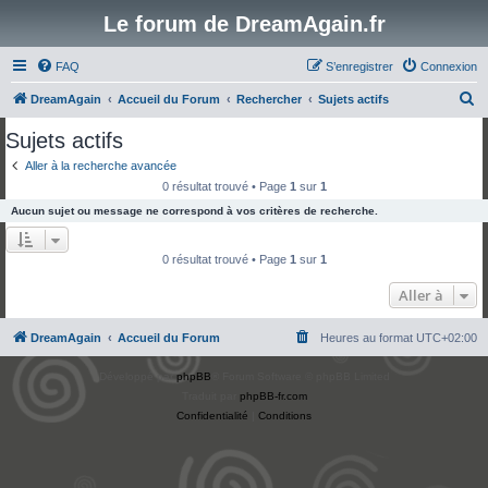
Le forum de DreamAgain.fr
FAQ
S’enregistrer
Connexion
R
DreamAgain
Accueil du Forum
Rechercher
Sujets actifs
e
Sujets actifs
c
Aller à la recherche avancée
h
0 résultat trouvé • Page
1
sur
1
e
Aucun sujet ou message ne correspond à vos critères de recherche.
r
c
0 résultat trouvé • Page
1
sur
1
h
Aller à
e
r
DreamAgain
Accueil du Forum
Heures au format
UTC+02:00
Développé par
phpBB
® Forum Software © phpBB Limited
Traduit par
phpBB-fr.com
Confidentialité
|
Conditions