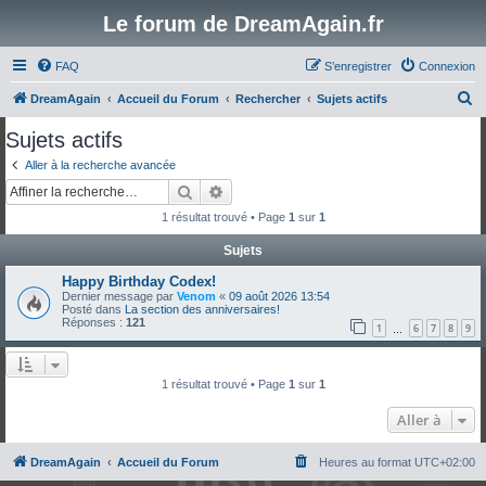
Le forum de DreamAgain.fr
FAQ
S’enregistrer
Connexion
R
DreamAgain
Accueil du Forum
Rechercher
Sujets actifs
e
Sujets actifs
c
Aller à la recherche avancée
h
Rechercher
Recherche avancée
e
1 résultat trouvé • Page
1
sur
1
r
Sujets
c
Happy Birthday Codex!
h
Dernier message par
Venom
«
09 août 2026 13:54
e
Posté dans
La section des anniversaires!
Réponses :
121
1
6
7
8
9
…
r
1 résultat trouvé • Page
1
sur
1
Aller à
DreamAgain
Accueil du Forum
Heures au format
UTC+02:00