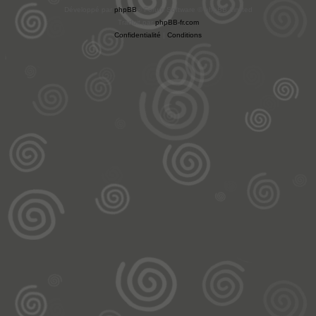
Développé par
phpBB
® Forum Software © phpBB Limited
Traduit par
phpBB-fr.com
Confidentialité
|
Conditions