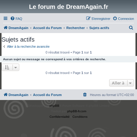
Le forum de DreamAgain.fr
FAQ
S’enregistrer
Connexion
R
DreamAgain
Accueil du Forum
Rechercher
Sujets actifs
e
Sujets actifs
c
Aller à la recherche avancée
h
0 résultat trouvé • Page
1
sur
1
e
Aucun sujet ou message ne correspond à vos critères de recherche.
r
c
0 résultat trouvé • Page
1
sur
1
h
Aller à
e
r
DreamAgain
Accueil du Forum
Heures au format
UTC+02:00
Développé par
phpBB
® Forum Software © phpBB Limited
Traduit par
phpBB-fr.com
Confidentialité
|
Conditions