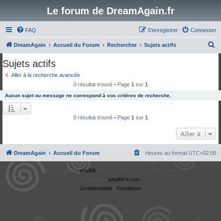
Le forum de DreamAgain.fr
FAQ
S’enregistrer
Connexion
R
DreamAgain
Accueil du Forum
Rechercher
Sujets actifs
e
Sujets actifs
c
Aller à la recherche avancée
h
0 résultat trouvé • Page
1
sur
1
e
Aucun sujet ou message ne correspond à vos critères de recherche.
r
c
0 résultat trouvé • Page
1
sur
1
h
Aller à
e
r
DreamAgain
Accueil du Forum
Heures au format
UTC+02:00
Développé par
phpBB
® Forum Software © phpBB Limited
Traduit par
phpBB-fr.com
Confidentialité
|
Conditions