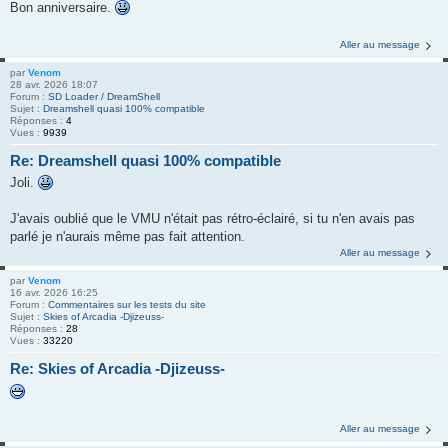
Bon anniversaire.
Aller au message
par
Venom
28 avr. 2026 18:07
Forum :
SD Loader / DreamShell
Sujet :
Dreamshell quasi 100% compatible
Réponses :
4
Vues :
9939
Re: Dreamshell quasi 100% compatible
Joli.
J'avais oublié que le VMU n'était pas rétro-éclairé, si tu n'en avais pas
parlé je n'aurais même pas fait attention.
Aller au message
par
Venom
16 avr. 2026 16:25
Forum :
Commentaires sur les tests du site
Sujet :
Skies of Arcadia -Djizeuss-
Réponses :
28
Vues :
33220
Re: Skies of Arcadia -Djizeuss-
Aller au message