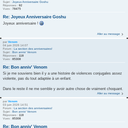
Sujet :
Joyeux Anniversaire Goshu
Réponses :
92
Vues :
78475
Re: Joyeux Anniversaire Goshu
Joyeux anniversaire !
Aller au message
par
Venom
04 juin 2026 14:07
Forum :
La section des anniversaires!
Sujet :
Bon anniv' Venom
Réponses :
118
Vues :
85308
Re: Bon anniv' Venom
Si je me souviens bien il y a une histoire de violences conjugales assez
violente, pas du tout adaptée à un enfant.
Dans le reste il ne me semble y avoir autre chose de vraiment choquant.
Aller au message
par
Venom
03 juin 2026 14:51
Forum :
La section des anniversaires!
Sujet :
Bon anniv' Venom
Réponses :
118
Vues :
85308
Re: Bon anniv' Venom