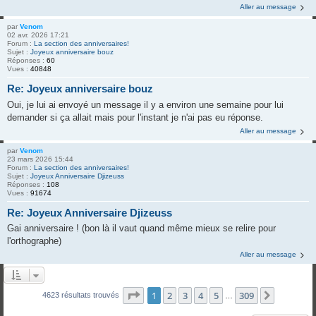
Aller au message
par
Venom
02 avr. 2026 17:21
Forum :
La section des anniversaires!
Sujet :
Joyeux anniversaire bouz
Réponses :
60
Vues :
40848
Re: Joyeux anniversaire bouz
Oui, je lui ai envoyé un message il y a environ une semaine pour lui
demander si ça allait mais pour l'instant je n'ai pas eu réponse.
Aller au message
par
Venom
23 mars 2026 15:44
Forum :
La section des anniversaires!
Sujet :
Joyeux Anniversaire Djizeuss
Réponses :
108
Vues :
91674
Re: Joyeux Anniversaire Djizeuss
Gai anniversaire ! (bon là il vaut quand même mieux se relire pour
l'orthographe)
Aller au message
Page
1
sur
309
1
2
3
4
5
309
Suivante
4623 résultats trouvés
…