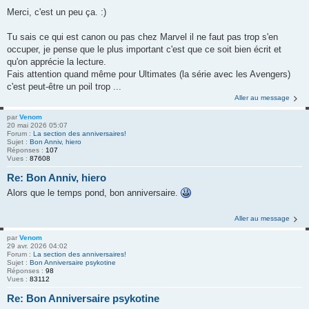
Merci, c'est un peu ça. :)
Tu sais ce qui est canon ou pas chez Marvel il ne faut pas trop s'en
occuper, je pense que le plus important c'est que ce soit bien écrit et
qu'on apprécie la lecture.
Fais attention quand même pour Ultimates (la série avec les Avengers)
c'est peut-être un poil trop ...
Aller au message
par
Venom
20 mai 2026 05:07
Forum :
La section des anniversaires!
Sujet :
Bon Anniv, hiero
Réponses :
107
Vues :
87608
Re: Bon Anniv, hiero
Alors que le temps pond, bon anniversaire.
Aller au message
par
Venom
29 avr. 2026 04:02
Forum :
La section des anniversaires!
Sujet :
Bon Anniversaire psykotine
Réponses :
98
Vues :
83112
Re: Bon Anniversaire psykotine