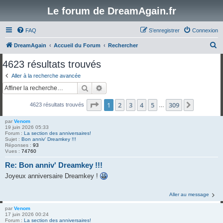
Le forum de DreamAgain.fr
FAQ
S’enregistrer
Connexion
R
DreamAgain
Accueil du Forum
Rechercher
e
4623 résultats trouvés
c
Aller à la recherche avancée
h
Rechercher
Recherche avancée
e
Page
1
sur
309
1
2
3
4
5
309
Suivante
4623 résultats trouvés
r
…
c
par
Venom
19 juin 2026 05:33
h
Forum :
La section des anniversaires!
Sujet :
Bon anniv' Dreamkey !!!
e
Réponses :
93
Vues :
74760
r
Re: Bon anniv' Dreamkey !!!
Joyeux anniversaire Dreamkey !
Aller au message
par
Venom
17 juin 2026 00:24
Forum :
La section des anniversaires!