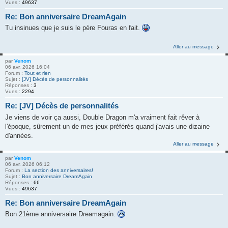
Vues :
49637
Re: Bon anniversaire DreamAgain
Tu insinues que je suis le père Fouras en fait.
Aller au message
par
Venom
06 avr. 2026 16:04
Forum :
Tout et rien
Sujet :
[JV] Décès de personnalités
Réponses :
3
Vues :
2294
Re: [JV] Décès de personnalités
Je viens de voir ça aussi, Double Dragon m'a vraiment fait rêver à
l'époque, sûrement un de mes jeux préférés quand j'avais une dizaine
d'années.
Aller au message
par
Venom
06 avr. 2026 06:12
Forum :
La section des anniversaires!
Sujet :
Bon anniversaire DreamAgain
Réponses :
66
Vues :
49637
Re: Bon anniversaire DreamAgain
Bon 21ème anniversaire Dreamagain.