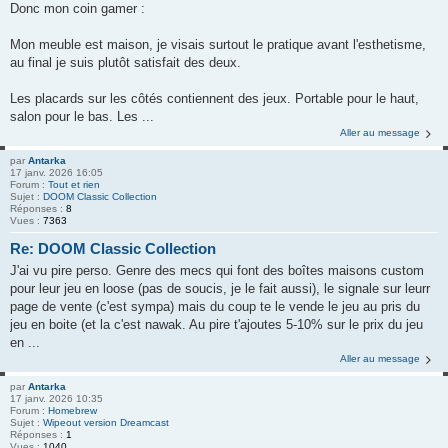
Donc mon coin gamer :
Mon meuble est maison, je visais surtout le pratique avant l'esthetisme,
au final je suis plutôt satisfait des deux.
Les placards sur les côtés contiennent des jeux. Portable pour le haut,
salon pour le bas. Les ...
Aller au message
par
Antarka
17 janv. 2026 16:05
Forum :
Tout et rien
Sujet :
DOOM Classic Collection
Réponses :
8
Vues :
7363
Re: DOOM Classic Collection
J'ai vu pire perso. Genre des mecs qui font des boîtes maisons custom
pour leur jeu en loose (pas de soucis, je le fait aussi), le signale sur leurr
page de vente (c'est sympa) mais du coup te le vende le jeu au pris du
jeu en boite (et la c'est nawak. Au pire t'ajoutes 5-10% sur le prix du jeu
en ...
Aller au message
par
Antarka
17 janv. 2026 10:35
Forum :
Homebrew
Sujet :
Wipeout version Dreamcast
Réponses :
1
Vues :
1040