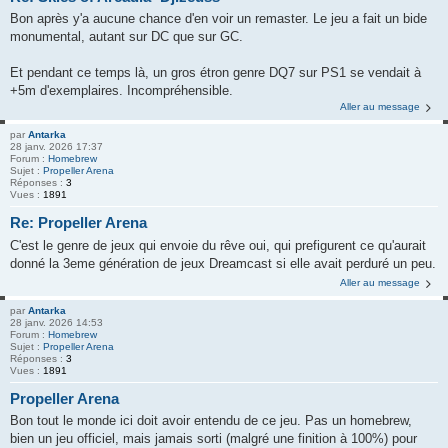
Bon après y'a aucune chance d'en voir un remaster. Le jeu a fait un bide
monumental, autant sur DC que sur GC.
Et pendant ce temps là, un gros étron genre DQ7 sur PS1 se vendait à
+5m d'exemplaires. Incompréhensible.
Aller au message
par
Antarka
28 janv. 2026 17:37
Forum :
Homebrew
Sujet :
Propeller Arena
Réponses :
3
Vues :
1891
Re: Propeller Arena
C'est le genre de jeux qui envoie du rêve oui, qui prefigurent ce qu'aurait
donné la 3eme génération de jeux Dreamcast si elle avait perduré un peu.
Aller au message
par
Antarka
28 janv. 2026 14:53
Forum :
Homebrew
Sujet :
Propeller Arena
Réponses :
3
Vues :
1891
Propeller Arena
Bon tout le monde ici doit avoir entendu de ce jeu. Pas un homebrew,
bien un jeu officiel, mais jamais sorti (malgré une finition à 100%) pour