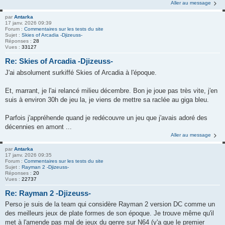
Aller au message
par
Antarka
17 janv. 2026 09:39
Forum :
Commentaires sur les tests du site
Sujet :
Skies of Arcadia -Djizeuss-
Réponses :
28
Vues :
33127
Re: Skies of Arcadia -Djizeuss-
J'ai absolument surkiffé Skies of Arcadia à l'époque.
Et, marrant, je l'ai relancé milieu décembre. Bon je joue pas très vite, j'en
suis à environ 30h de jeu la, je viens de mettre sa raclée au giga bleu.
Parfois j'appréhende quand je redécouvre un jeu que j'avais adoré des
décennies en amont ...
Aller au message
par
Antarka
17 janv. 2026 09:35
Forum :
Commentaires sur les tests du site
Sujet :
Rayman 2 -Djizeuss-
Réponses :
20
Vues :
22737
Re: Rayman 2 -Djizeuss-
Perso je suis de la team qui considère Rayman 2 version DC comme un
des meilleurs jeux de plate formes de son époque. Je trouve même qu'il
met à l'amende pas mal de jeux du genre sur N64 (y'a que le premier