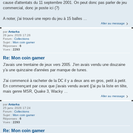
cause d'attentats du 11 septembre 2001. On peut donc pas parler de jeu
commercial, donc je poste ici (?)
A noter, j'ai trouvé une repro du jeu à 15 balles ...
Aller au message
par
Antarka
26 janv. 2026 17:26
Forum :
Collections
Sujet :
Mon coin gamer
Réponses :
6
Vues :
2293
Re: Mon coin gamer
J'avais une trentaine de jeux vers 2005. J'en avais vendu une douzaine
y'a une quinzaine d'années par manque de tunes.
J'ai commencé à racheter de la DC il y a deux ans en gros, petit à petit.
En commençant par ceux que j'avais vendu avant (j'ai pu la liste en tête,
mais genre MSR, Quake 3, Wacky ...
Aller au message
par
Antarka
25 janv. 2026 17:24
Forum :
Collections
Sujet :
Mon coin gamer
Réponses :
6
Vues :
2293
Re: Mon coin gamer