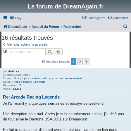
Le forum de DreamAgain.fr
FAQ
S’enregistrer
Connexion
R
DreamAgain
Accueil du Forum
Rechercher
e
16 résultats trouvés
c
Aller à la recherche avancée
h
Rechercher
Recherche avancée
e
1
2
Suivante
16 résultats trouvés
r
c
par
Antarka
03 mars 2026 09:14
h
Forum :
Vos projets de tests, futurs, en cours, avancement
Sujet :
Arcade Racing Legends
e
Réponses :
2
Vues :
13381
r
Re: Arcade Racing Legends
Je l'ai reçu il y a quelques semaines et essayé ce weekend.
Une deception pour moi. Après je suis certainement chiant, j'ai déjà pas
du tout aimé le Daytona USA 2001 sur Dreamcast.
En fait je suis assez d'accord avec le test que t'as mis en lien dans