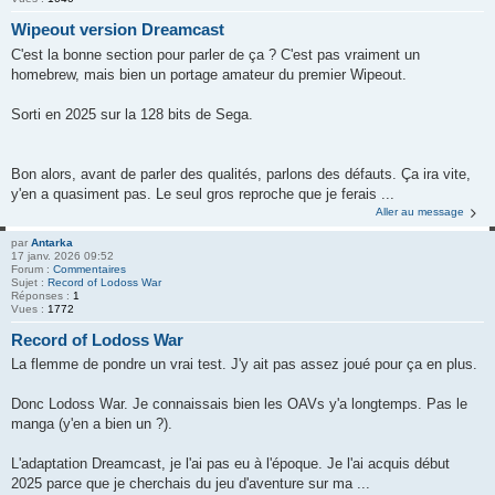
Wipeout version Dreamcast
C'est la bonne section pour parler de ça ? C'est pas vraiment un
homebrew, mais bien un portage amateur du premier Wipeout.
Sorti en 2025 sur la 128 bits de Sega.
Bon alors, avant de parler des qualités, parlons des défauts. Ça ira vite,
y'en a quasiment pas. Le seul gros reproche que je ferais ...
Aller au message
par
Antarka
17 janv. 2026 09:52
Forum :
Commentaires
Sujet :
Record of Lodoss War
Réponses :
1
Vues :
1772
Record of Lodoss War
La flemme de pondre un vrai test. J'y ait pas assez joué pour ça en plus.
Donc Lodoss War. Je connaissais bien les OAVs y'a longtemps. Pas le
manga (y'en a bien un ?).
L'adaptation Dreamcast, je l'ai pas eu à l'époque. Je l'ai acquis début
2025 parce que je cherchais du jeu d'aventure sur ma ...