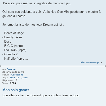
J'ai édité, pour mettre l'intégralité de mon coin jeu.
Qui sont pas évidents à voir, y'a la Neo-Geo Mini posée sur le meuble à
gauche du poste.
Je remet la liste de mes jeux Dreamcast ici :
- Beats of Rage
- Deadly Skies
- Ecco
- E.G.G (repro)
- Evil Twin (repro)
- Grandia 2
- Half-Life (repro ...
Aller au message
par
Antarka
25 janv. 2026 11:06
Forum :
Collections
Sujet :
Mon coin gamer
Réponses :
6
Vues :
2293
Mon coin gamer
Bon allez ça fait un moment que je voulais faire ce topic.