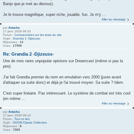
Banjo que je met au dessus).
Je le trouve magnifique, super riche, jouable, fun. Je m'y ...
Aller au message
par
Antarka
17 janv. 2026 09:33
Forum :
Commentaires sur les tests du site
Sujet :
Grandia 2 -Djizeuss-
Réponses :
13
Vues :
17506
Re: Grandia 2 -Djizeuss-
Une de mes rares unpopular opinions sur Dreamcast (même si pas la
pire).
J'ai fait Grandia premier du nom en emulation vers 2000 (juste avant
d'attaquer sa suite donc) et déjà je l'ai trouvé moyen. Sa suite ? Idem.
C'est super linéaire. Pas intéressant. Le système de combat est très cool
(en même ...
Aller au message
par
Antarka
17 janv. 2026 09:14
Forum :
Tout et rien
Sujet :
DOOM Classic Collection
Réponses :
8
Vues :
7363