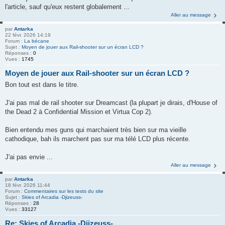
l'article, sauf qu'eux restent globalement ...
Aller au message
par
Antarka
22 févr. 2026 14:19
Forum :
La bécane
Sujet :
Moyen de jouer aux Rail-shooter sur un écran LCD ?
Réponses :
0
Vues :
1745
Moyen de jouer aux Rail-shooter sur un écran LCD ?
Bon tout est dans le titre.
J'ai pas mal de rail shooter sur Dreamcast (la plupart je dirais, d'House of
the Dead 2 à Confidential Mission et Virtua Cop 2).
Bien entendu mes guns qui marchaient très bien sur ma vieille
cathodique, bah ils marchent pas sur ma télé LCD plus récente.
J'ai pas envie ...
Aller au message
par
Antarka
18 févr. 2026 11:44
Forum :
Commentaires sur les tests du site
Sujet :
Skies of Arcadia -Djizeuss-
Réponses :
28
Vues :
33127
Re: Skies of Arcadia -Djizeuss-