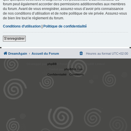
forum peut également accorder des permissions additionnelles aux membres
du forum. Avant de vous enregistrer, assurez-vous d’avoir pris connaissance
de nos conditions d’utilisation et de notre politique de vie privée. Assurez-vous
de bien lire tout le règlement du forum.
Conditions d’utilisation
|
Politique de confidentialité
S’enregistrer
DreamAgain
Accueil du Forum
Heures au format
UTC+02:00
Développé par
phpBB
® Forum Software © phpBB Limited
Traduit par
phpBB-fr.com
Confidentialité
|
Conditions