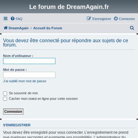
Le forum de DreamAgain.fr
FAQ
S’enregistrer
Connexion
R
DreamAgain
Accueil du Forum
e
Vous devez être connecté pour répondre aux sujets de ce
c
forum.
h
Nom d’utilisateur :
e
r
Mot de passe :
c
h
J’ai oublié mon mot de passe
e
Se souvenir de moi
r
Cacher mon statut en ligne pour cette session
S’ENREGISTRER
Vous devez être enregistré pour vous connecter. L’enregistrement ne prend
que quelques secondes et augmente vos possibilités. L’administrateur du