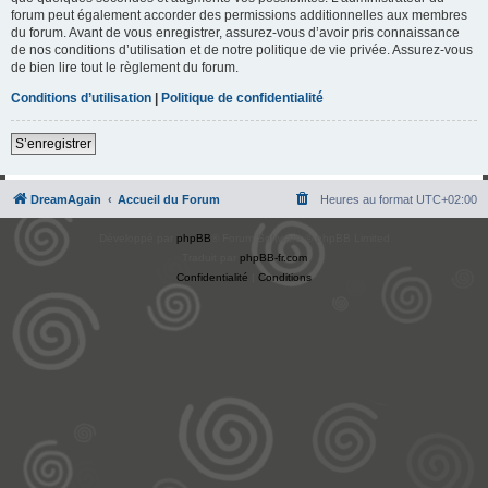
forum peut également accorder des permissions additionnelles aux membres
du forum. Avant de vous enregistrer, assurez-vous d’avoir pris connaissance
de nos conditions d’utilisation et de notre politique de vie privée. Assurez-vous
de bien lire tout le règlement du forum.
Conditions d’utilisation
|
Politique de confidentialité
S’enregistrer
DreamAgain
Accueil du Forum
Heures au format
UTC+02:00
Développé par
phpBB
® Forum Software © phpBB Limited
Traduit par
phpBB-fr.com
Confidentialité
|
Conditions