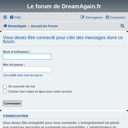
Le forum de DreamAgain.fr
FAQ
S’enregistrer
Connexion
R
DreamAgain
Accueil du Forum
e
Vous devez être connecté pour citer des messages dans ce
c
forum.
h
Nom d’utilisateur :
e
r
Mot de passe :
c
h
J’ai oublié mon mot de passe
e
Se souvenir de moi
r
Cacher mon statut en ligne pour cette session
S’ENREGISTRER
Vous devez être enregistré pour vous connecter. L’enregistrement ne prend
que quelques secondes et augmente vos possibilités. L’administrateur du