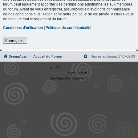
forum peut également accorder des permissions additionnelles aux membres
du forum. Avant de vous enregistrer, assurez-vous d’avoir pris connaissance
de nos conditions d’utilisation et de notre politique de vie privée. Assurez-vous
de bien lire tout le règlement du forum.
Conditions d’utilisation
|
Politique de confidentialité
S’enregistrer
DreamAgain
Accueil du Forum
Heures au format
UTC+02:00
Développé par
phpBB
® Forum Software © phpBB Limited
Traduit par
phpBB-fr.com
Confidentialité
|
Conditions