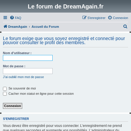
Le forum de DreamAgain.fr
FAQ
S’enregistrer
Connexion
R
DreamAgain
Accueil du Forum
e
Le forum exige que vous soyez enregistré et connecté pour
c
pouvoir consulter le profil des membres.
h
Nom d’utilisateur :
e
r
Mot de passe :
c
h
J’ai oublié mon mot de passe
e
Se souvenir de moi
r
Cacher mon statut en ligne pour cette session
S’ENREGISTRER
Vous devez être enregistré pour vous connecter. L’enregistrement ne prend
que quelques secondes et augmente vos possibilités. L’administrateur du