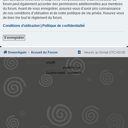
forum peut également accorder des permissions additionnelles aux membres
du forum. Avant de vous enregistrer, assurez-vous d’avoir pris connaissance
de nos conditions d’utilisation et de notre politique de vie privée. Assurez-vous
de bien lire tout le règlement du forum.
Conditions d’utilisation
|
Politique de confidentialité
S’enregistrer
DreamAgain
Accueil du Forum
Heures au format
UTC+02:00
Développé par
phpBB
® Forum Software © phpBB Limited
Traduit par
phpBB-fr.com
Confidentialité
|
Conditions