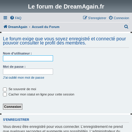
Le forum de DreamAgain.fr
FAQ
S’enregistrer
Connexion
R
DreamAgain
Accueil du Forum
e
Le forum exige que vous soyez enregistré et connecté pour
c
pouvoir consulter le profil des membres.
h
Nom d’utilisateur :
e
r
Mot de passe :
c
h
J’ai oublié mon mot de passe
e
Se souvenir de moi
r
Cacher mon statut en ligne pour cette session
S’ENREGISTRER
Vous devez être enregistré pour vous connecter. L’enregistrement ne prend
que quelques secondes et augmente vos possibilités. L’administrateur du