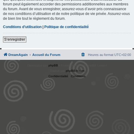
forum peut également accorder des permissions additionnelles aux membres
du forum. Avant de vous enregistrer, assurez-vous d’avoir pris connaissance
de nos conditions d’utilisation et de notre politique de vie privée. Assurez-vous
de bien lire tout le règlement du forum.
Conditions d’utilisation
|
Politique de confidentialité
S’enregistrer
DreamAgain
Accueil du Forum
Heures au format
UTC+02:00
Développé par
phpBB
® Forum Software © phpBB Limited
Traduit par
phpBB-fr.com
Confidentialité
|
Conditions