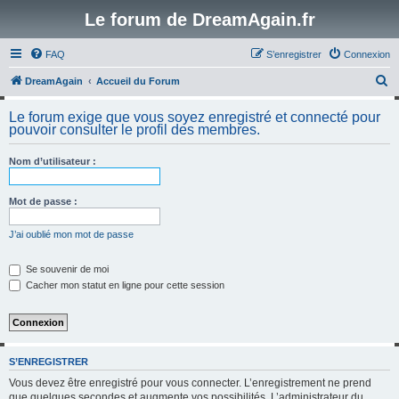
Le forum de DreamAgain.fr
FAQ
S’enregistrer
Connexion
R
DreamAgain
Accueil du Forum
e
Le forum exige que vous soyez enregistré et connecté pour
c
pouvoir consulter le profil des membres.
h
Nom d’utilisateur :
e
r
Mot de passe :
c
h
J’ai oublié mon mot de passe
e
Se souvenir de moi
r
Cacher mon statut en ligne pour cette session
S’ENREGISTRER
Vous devez être enregistré pour vous connecter. L’enregistrement ne prend
que quelques secondes et augmente vos possibilités. L’administrateur du