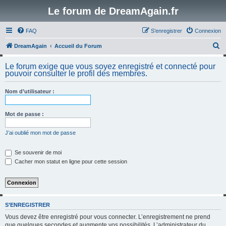
Le forum de DreamAgain.fr
FAQ
S’enregistrer
Connexion
R
DreamAgain
Accueil du Forum
e
Le forum exige que vous soyez enregistré et connecté pour
c
pouvoir consulter le profil des membres.
h
Nom d’utilisateur :
e
r
Mot de passe :
c
h
J’ai oublié mon mot de passe
e
Se souvenir de moi
r
Cacher mon statut en ligne pour cette session
S’ENREGISTRER
Vous devez être enregistré pour vous connecter. L’enregistrement ne prend
que quelques secondes et augmente vos possibilités. L’administrateur du