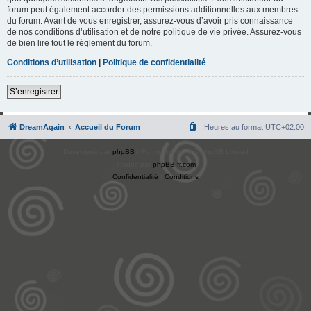
forum peut également accorder des permissions additionnelles aux membres
du forum. Avant de vous enregistrer, assurez-vous d’avoir pris connaissance
de nos conditions d’utilisation et de notre politique de vie privée. Assurez-vous
de bien lire tout le règlement du forum.
Conditions d’utilisation
|
Politique de confidentialité
S’enregistrer
DreamAgain
Accueil du Forum
Heures au format
UTC+02:00
Développé par
phpBB
® Forum Software © phpBB Limited
Traduit par
phpBB-fr.com
Confidentialité
|
Conditions