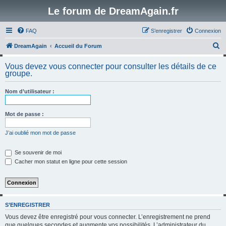
Le forum de DreamAgain.fr
FAQ
S’enregistrer
Connexion
R
DreamAgain
Accueil du Forum
e
Vous devez vous connecter pour consulter les détails de ce
c
groupe.
h
Nom d’utilisateur :
e
r
Mot de passe :
c
h
J’ai oublié mon mot de passe
e
Se souvenir de moi
r
Cacher mon statut en ligne pour cette session
S’ENREGISTRER
Vous devez être enregistré pour vous connecter. L’enregistrement ne prend
que quelques secondes et augmente vos possibilités. L’administrateur du