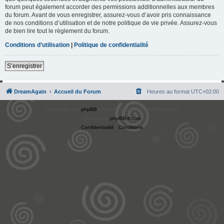
forum peut également accorder des permissions additionnelles aux membres
du forum. Avant de vous enregistrer, assurez-vous d’avoir pris connaissance
de nos conditions d’utilisation et de notre politique de vie privée. Assurez-vous
de bien lire tout le règlement du forum.
Conditions d’utilisation
|
Politique de confidentialité
S’enregistrer
DreamAgain
Accueil du Forum
Heures au format
UTC+02:00
Développé par
phpBB
® Forum Software © phpBB Limited
Traduit par
phpBB-fr.com
Confidentialité
|
Conditions