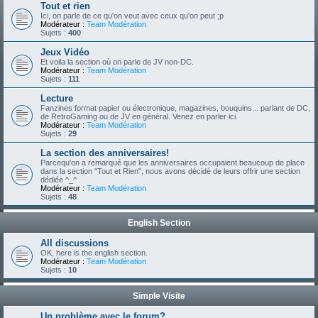
Tout et rien
Ici, on parle de ce qu'on veut avec ceux qu'on peut ;p
Modérateur :
Team Modération
Sujets :
400
Jeux Vidéo
Et voila la section où on parle de JV non-DC.
Modérateur :
Team Modération
Sujets :
111
Lecture
Fanzines format papier ou électronique, magazines, bouquins... parlant de DC,
de RetroGaming ou de JV en général. Venez en parler ici.
Modérateur :
Team Modération
Sujets :
29
La section des anniversaires!
Parcequ'on a remarqué que les anniversaires occupaient beaucoup de place
dans la section "Tout et Rien", nous avons décidé de leurs offrir une section
dédiée ^_^
Modérateur :
Team Modération
Sujets :
48
English Section
All discussions
OK, here is the english section.
Modérateur :
Team Modération
Sujets :
10
Simple Visite
Un problème avec le forum?