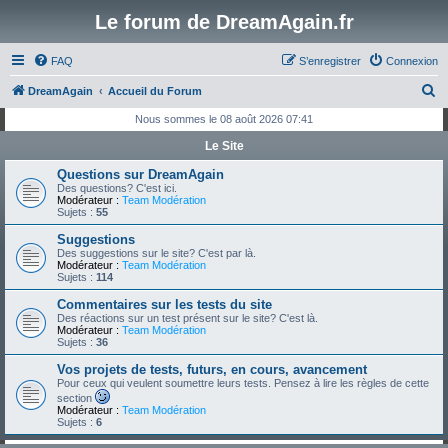
Le forum de DreamAgain.fr
FAQ
S’enregistrer
Connexion
R
DreamAgain
Accueil du Forum
e
Nous sommes le 08 août 2026 07:41
c
Le Site
h
Questions sur DreamAgain
e
Des questions? C'est ici.
Modérateur :
Team Modération
r
Sujets :
55
c
Suggestions
Des suggestions sur le site? C'est par là.
h
Modérateur :
Team Modération
Sujets :
114
e
Commentaires sur les tests du site
r
Des réactions sur un test présent sur le site? C'est là.
Modérateur :
Team Modération
Sujets :
36
Vos projets de tests, futurs, en cours, avancement
Pour ceux qui veulent soumettre leurs tests. Pensez à lire les règles de cette
section
Modérateur :
Team Modération
Sujets :
6