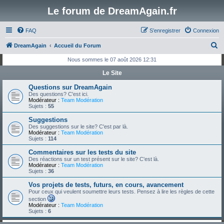
Le forum de DreamAgain.fr
FAQ
S’enregistrer
Connexion
R
DreamAgain
Accueil du Forum
e
Nous sommes le 07 août 2026 12:31
c
Le Site
h
Questions sur DreamAgain
e
Des questions? C'est ici.
Modérateur :
Team Modération
r
Sujets :
55
c
Suggestions
Des suggestions sur le site? C'est par là.
h
Modérateur :
Team Modération
Sujets :
114
e
Commentaires sur les tests du site
r
Des réactions sur un test présent sur le site? C'est là.
Modérateur :
Team Modération
Sujets :
36
Vos projets de tests, futurs, en cours, avancement
Pour ceux qui veulent soumettre leurs tests. Pensez à lire les règles de cette
section
Modérateur :
Team Modération
Sujets :
6