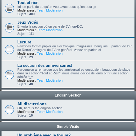
Tout et rien
Ici, on parle de ce qu'on veut avec ceux qu'on peut ;p
Modérateur :
Team Modération
Sujets :
400
Jeux Vidéo
Et voila la section où on parle de JV non-DC.
Modérateur :
Team Modération
Sujets :
111
Lecture
Fanzines format papier ou électronique, magazines, bouquins... parlant de DC,
de RetroGaming ou de JV en général. Venez en parler ici.
Modérateur :
Team Modération
Sujets :
29
La section des anniversaires!
Parcequ'on a remarqué que les anniversaires occupaient beaucoup de place
dans la section "Tout et Rien", nous avons décidé de leurs offrir une section
dédiée ^_^
Modérateur :
Team Modération
Sujets :
48
English Section
All discussions
OK, here is the english section.
Modérateur :
Team Modération
Sujets :
10
Simple Visite
Un problème avec le forum?