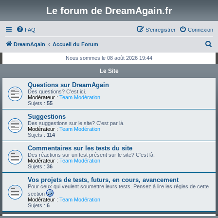
Le forum de DreamAgain.fr
FAQ
S’enregistrer
Connexion
R
DreamAgain
Accueil du Forum
e
Nous sommes le 08 août 2026 19:44
c
Le Site
h
Questions sur DreamAgain
e
Des questions? C'est ici.
Modérateur :
Team Modération
r
Sujets :
55
c
Suggestions
Des suggestions sur le site? C'est par là.
h
Modérateur :
Team Modération
Sujets :
114
e
Commentaires sur les tests du site
r
Des réactions sur un test présent sur le site? C'est là.
Modérateur :
Team Modération
Sujets :
36
Vos projets de tests, futurs, en cours, avancement
Pour ceux qui veulent soumettre leurs tests. Pensez à lire les règles de cette
section
Modérateur :
Team Modération
Sujets :
6