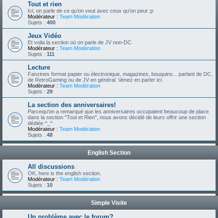
Tout et rien
Ici, on parle de ce qu'on veut avec ceux qu'on peut ;p
Modérateur :
Team Modération
Sujets :
400
Jeux Vidéo
Et voila la section où on parle de JV non-DC.
Modérateur :
Team Modération
Sujets :
111
Lecture
Fanzines format papier ou électronique, magazines, bouquins... parlant de DC,
de RetroGaming ou de JV en général. Venez en parler ici.
Modérateur :
Team Modération
Sujets :
29
La section des anniversaires!
Parcequ'on a remarqué que les anniversaires occupaient beaucoup de place
dans la section "Tout et Rien", nous avons décidé de leurs offrir une section
dédiée ^_^
Modérateur :
Team Modération
Sujets :
48
English Section
All discussions
OK, here is the english section.
Modérateur :
Team Modération
Sujets :
10
Simple Visite
Un problème avec le forum?