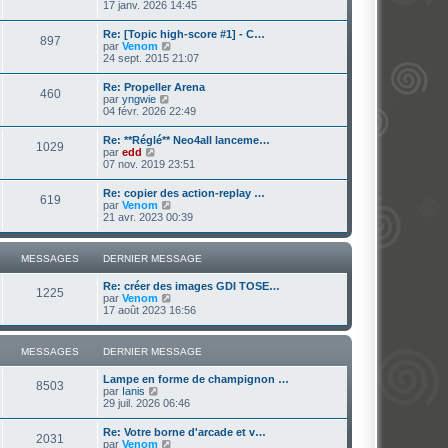
e
o
17 janv. 2026 14:45
i
e
s
i
e
s
r
r
Re: [Topic high-score #1] - C…
a
897
l
m
V
par
Venom
g
e
e
o
24 sept. 2015 21:07
e
d
s
i
e
s
r
Re: Propeller Arena
r
a
460
l
V
par
yngwie
n
g
e
o
04 févr. 2026 22:49
i
e
d
i
e
e
r
r
Re: **Réglé** Neo4all lanceme…
r
1029
l
m
V
par
edd
n
e
e
o
07 nov. 2019 23:51
i
d
s
i
e
e
s
r
r
Re: copier des action-replay …
r
a
619
l
m
V
par
Venom
n
g
e
e
o
21 avr. 2023 00:39
i
e
d
s
i
e
e
s
r
r
r
a
l
m
MESSAGES
DERNIER MESSAGE
n
g
e
e
i
e
d
s
e
Re: créer des images GDI TOSE…
e
s
1225
r
V
par
Venom
r
a
m
o
17 août 2023 16:56
n
g
e
i
i
e
s
r
e
s
l
r
MESSAGES
DERNIER MESSAGE
a
e
m
g
d
e
Lampe en forme de champignon …
e
e
s
8503
V
par
Ianis
r
s
o
29 juil. 2026 06:46
n
a
i
i
g
r
e
Re: Votre borne d'arcade et v…
e
2031
l
r
V
par
Venom