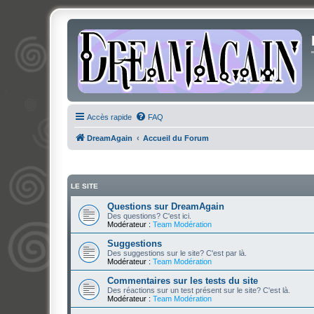
Accès rapide
FAQ
DreamAgain
Accueil du Forum
LE SITE
Questions sur DreamAgain
Des questions? C'est ici.
Modérateur :
Team Modération
Suggestions
Des suggestions sur le site? C'est par là.
Modérateur :
Team Modération
Commentaires sur les tests du site
Des réactions sur un test présent sur le site? C'est là.
Modérateur :
Team Modération