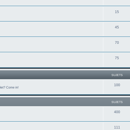
15
45
70
75
SUJETS
100
plet? Come in!
SUJETS
400
111