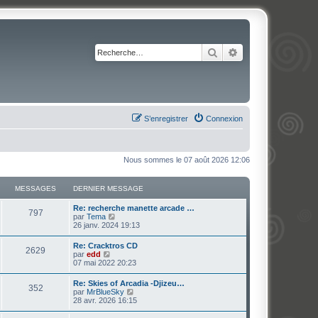
Rechercher
Recherche avancé
S’enregistrer
Connexion
Nous sommes le 07 août 2026 12:06
MESSAGES
DERNIER MESSAGE
Re: recherche manette arcade …
797
V
par
Tema
o
26 janv. 2024 19:13
i
r
Re: Cracktros CD
2629
l
V
par
edd
e
o
07 mai 2022 20:23
d
i
e
r
Re: Skies of Arcadia -Djizeu…
r
352
l
V
par
MrBlueSky
n
e
o
28 avr. 2026 16:15
i
d
i
e
e
r
r