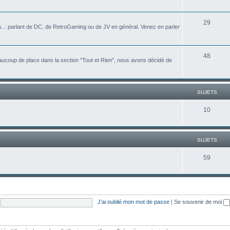
29
... parlant de DC, de RetroGaming ou de JV en général. Venez en parler
48
ucoup de place dans la section "Tout et Rien", nous avons décidé de
SUJETS
10
SUJETS
59
J’ai oublié mon mot de passe
|
Se souvenir de moi