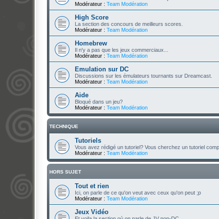
Modérateur :
Team Modération
High Score
La section des concours de meilleurs scores.
Modérateur :
Team Modération
Homebrew
Il n'y a pas que les jeux commerciaux...
Modérateur :
Team Modération
Emulation sur DC
Discussions sur les émulateurs tournants sur Dreamcast.
Modérateur :
Team Modération
Aide
Bloqué dans un jeu?
Modérateur :
Team Modération
TECHNIQUE
Tutoriels
Vous avez rédigé un tutoriel? Vous cherchez un tutoriel com
Modérateur :
Team Modération
HORS SUJET
Tout et rien
Ici, on parle de ce qu'on veut avec ceux qu'on peut ;p
Modérateur :
Team Modération
Jeux Vidéo
Et voila la section où on parle de JV non-DC.