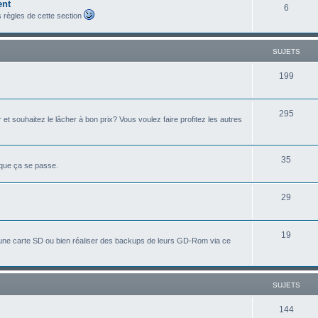
ent
6
s règles de cette section
SUJETS
199
295
 souhaitez le lâcher à bon prix? Vous voulez faire profitez les autres
35
 que ça se passe.
29
19
 une carte SD ou bien réaliser des backups de leurs GD-Rom via ce
SUJETS
144