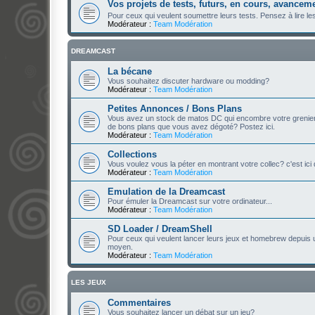
Vos projets de tests, futurs, en cours, avancem
Pour ceux qui veulent soumettre leurs tests. Pensez à lire le
Modérateur :
Team Modération
DREAMCAST
La bécane
Vous souhaitez discuter hardware ou modding?
Modérateur :
Team Modération
Petites Annonces / Bons Plans
Vous avez un stock de matos DC qui encombre votre grenier et
de bons plans que vous avez dégoté? Postez ici.
Modérateur :
Team Modération
Collections
Vous voulez vous la péter en montrant votre collec? c'est ici
Modérateur :
Team Modération
Emulation de la Dreamcast
Pour émuler la Dreamcast sur votre ordinateur...
Modérateur :
Team Modération
SD Loader / DreamShell
Pour ceux qui veulent lancer leurs jeux et homebrew depuis
moyen.
Modérateur :
Team Modération
LES JEUX
Commentaires
Vous souhaitez lancer un débat sur un jeu?