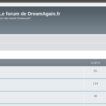
Le forum de DreamAgain.fr
"Un site orienté Dreamcast"
SUJETS
55
114
36