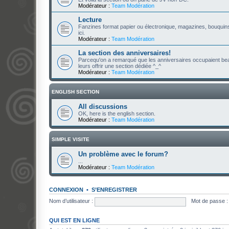
Modérateur :
Team Modération
Lecture
Fanzines format papier ou électronique, magazines, bouquins
ici.
Modérateur :
Team Modération
La section des anniversaires!
Parcequ'on a remarqué que les anniversaires occupaient bea
leurs offrir une section dédiée ^_^
Modérateur :
Team Modération
ENGLISH SECTION
All discussions
OK, here is the english section.
Modérateur :
Team Modération
SIMPLE VISITE
Un problème avec le forum?
...
Modérateur :
Team Modération
CONNEXION
•
S’ENREGISTRER
Nom d’utilisateur :
Mot de passe :
QUI EST EN LIGNE