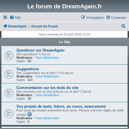
Le forum de DreamAgain.fr
FAQ
S’enregistrer
Connexion
R
DreamAgain
Accueil du Forum
e
Nous sommes le 09 août 2026 12:23
c
Le Site
h
Questions sur DreamAgain
e
Des questions? C'est ici.
Modérateur :
Team Modération
r
Sujets :
55
c
Suggestions
Des suggestions sur le site? C'est par là.
h
Modérateur :
Team Modération
Sujets :
114
e
Commentaires sur les tests du site
r
Des réactions sur un test présent sur le site? C'est là.
Modérateur :
Team Modération
Sujets :
36
Vos projets de tests, futurs, en cours, avancement
Pour ceux qui veulent soumettre leurs tests. Pensez à lire les règles de cette
section
Modérateur :
Team Modération
Sujets :
6