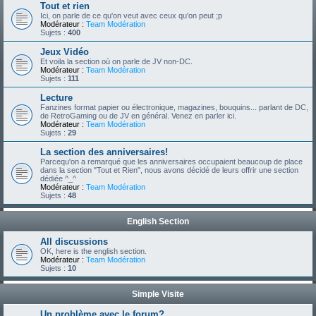
Tout et rien
Ici, on parle de ce qu'on veut avec ceux qu'on peut ;p
Modérateur :
Team Modération
Sujets :
400
Jeux Vidéo
Et voila la section où on parle de JV non-DC.
Modérateur :
Team Modération
Sujets :
111
Lecture
Fanzines format papier ou électronique, magazines, bouquins... parlant de DC,
de RetroGaming ou de JV en général. Venez en parler ici.
Modérateur :
Team Modération
Sujets :
29
La section des anniversaires!
Parcequ'on a remarqué que les anniversaires occupaient beaucoup de place
dans la section "Tout et Rien", nous avons décidé de leurs offrir une section
dédiée ^_^
Modérateur :
Team Modération
Sujets :
48
English Section
All discussions
OK, here is the english section.
Modérateur :
Team Modération
Sujets :
10
Simple Visite
Un problème avec le forum?