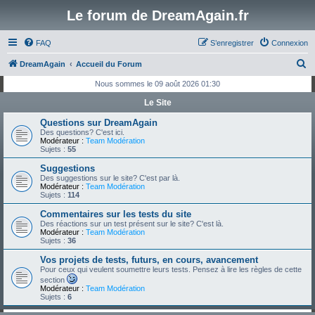
Le forum de DreamAgain.fr
FAQ
S’enregistrer
Connexion
R
DreamAgain
Accueil du Forum
e
Nous sommes le 09 août 2026 01:30
c
Le Site
h
Questions sur DreamAgain
e
Des questions? C'est ici.
Modérateur :
Team Modération
r
Sujets :
55
c
Suggestions
Des suggestions sur le site? C'est par là.
h
Modérateur :
Team Modération
Sujets :
114
e
Commentaires sur les tests du site
r
Des réactions sur un test présent sur le site? C'est là.
Modérateur :
Team Modération
Sujets :
36
Vos projets de tests, futurs, en cours, avancement
Pour ceux qui veulent soumettre leurs tests. Pensez à lire les règles de cette
section
Modérateur :
Team Modération
Sujets :
6