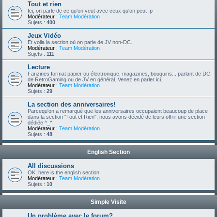
Tout et rien
Ici, on parle de ce qu'on veut avec ceux qu'on peut ;p
Modérateur :
Team Modération
Sujets :
400
Jeux Vidéo
Et voila la section où on parle de JV non-DC.
Modérateur :
Team Modération
Sujets :
111
Lecture
Fanzines format papier ou électronique, magazines, bouquins... parlant de DC,
de RetroGaming ou de JV en général. Venez en parler ici.
Modérateur :
Team Modération
Sujets :
29
La section des anniversaires!
Parcequ'on a remarqué que les anniversaires occupaient beaucoup de place
dans la section "Tout et Rien", nous avons décidé de leurs offrir une section
dédiée ^_^
Modérateur :
Team Modération
Sujets :
48
English Section
All discussions
OK, here is the english section.
Modérateur :
Team Modération
Sujets :
10
Simple Visite
Un problème avec le forum?