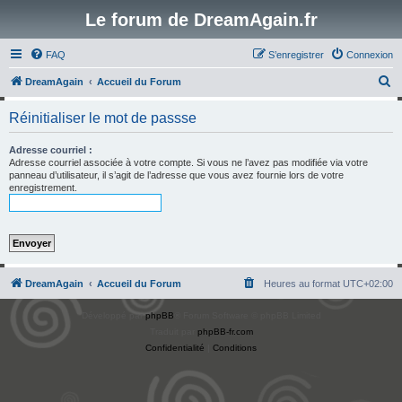
Le forum de DreamAgain.fr
FAQ
S’enregistrer
Connexion
R
DreamAgain
Accueil du Forum
e
Réinitialiser le mot de passse
c
h
Adresse courriel :
Adresse courriel associée à votre compte. Si vous ne l’avez pas modifiée via votre
e
panneau d’utilisateur, il s’agit de l’adresse que vous avez fournie lors de votre
enregistrement.
r
c
h
e
r
DreamAgain
Accueil du Forum
Heures au format
UTC+02:00
Développé par
phpBB
® Forum Software © phpBB Limited
Traduit par
phpBB-fr.com
Confidentialité
|
Conditions