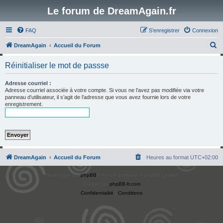
Le forum de DreamAgain.fr
FAQ
S’enregistrer
Connexion
R
DreamAgain
Accueil du Forum
e
Réinitialiser le mot de passse
c
h
Adresse courriel :
Adresse courriel associée à votre compte. Si vous ne l’avez pas modifiée via votre
e
panneau d’utilisateur, il s’agit de l’adresse que vous avez fournie lors de votre
enregistrement.
r
c
h
e
r
DreamAgain
Accueil du Forum
Heures au format
UTC+02:00
Développé par
phpBB
® Forum Software © phpBB Limited
Traduit par
phpBB-fr.com
Confidentialité
|
Conditions