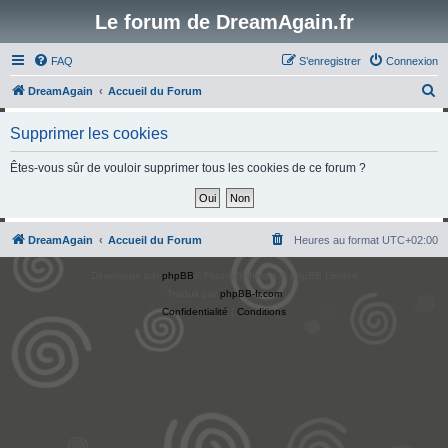
Le forum de DreamAgain.fr
FAQ
S’enregistrer
Connexion
R
DreamAgain
Accueil du Forum
e
Supprimer les cookies
c
h
Êtes-vous sûr de vouloir supprimer tous les cookies de ce forum ?
e
r
c
DreamAgain
Accueil du Forum
Heures au format
UTC+02:00
h
Développé par
phpBB
® Forum Software © phpBB Limited
e
Traduit par
phpBB-fr.com
r
Confidentialité
|
Conditions