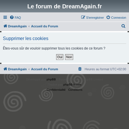
Le forum de DreamAgain.fr
FAQ
S’enregistrer
Connexion
R
DreamAgain
Accueil du Forum
e
Supprimer les cookies
c
h
Êtes-vous sûr de vouloir supprimer tous les cookies de ce forum ?
e
r
c
DreamAgain
Accueil du Forum
Heures au format
UTC+02:00
h
Développé par
phpBB
® Forum Software © phpBB Limited
e
Traduit par
phpBB-fr.com
r
Confidentialité
|
Conditions