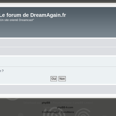
Le forum de DreamAgain.fr
"Un site orienté Dreamcast"
m ?
Développé par
phpBB
® Forum Software © phpBB Limited
Traduit par
phpBB-fr.com
Confidentialité
|
Conditions