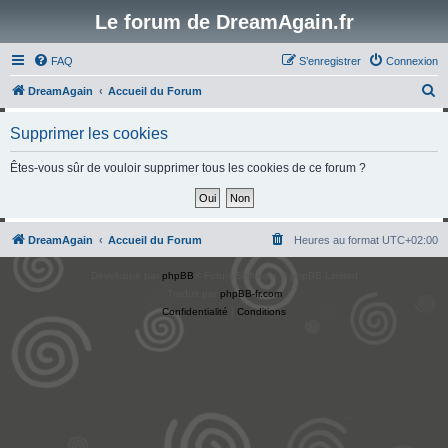
Le forum de DreamAgain.fr
FAQ
S’enregistrer
Connexion
R
DreamAgain
Accueil du Forum
e
Supprimer les cookies
c
h
Êtes-vous sûr de vouloir supprimer tous les cookies de ce forum ?
e
r
c
DreamAgain
Accueil du Forum
Heures au format
UTC+02:00
h
Développé par
phpBB
® Forum Software © phpBB Limited
e
Traduit par
phpBB-fr.com
r
Confidentialité
|
Conditions