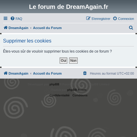
Le forum de DreamAgain.fr
FAQ
S’enregistrer
Connexion
R
DreamAgain
Accueil du Forum
e
Supprimer les cookies
c
h
Êtes-vous sûr de vouloir supprimer tous les cookies de ce forum ?
e
r
c
DreamAgain
Accueil du Forum
Heures au format
UTC+02:00
h
Développé par
phpBB
® Forum Software © phpBB Limited
e
Traduit par
phpBB-fr.com
r
Confidentialité
|
Conditions