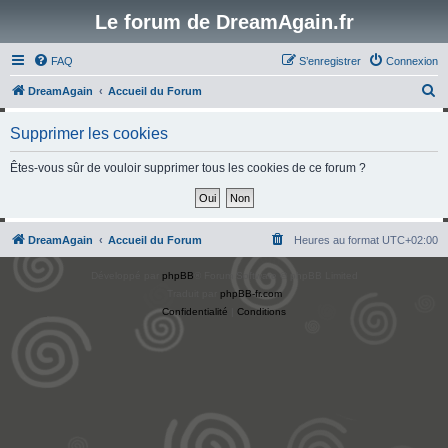
Le forum de DreamAgain.fr
FAQ
S’enregistrer
Connexion
R
DreamAgain
Accueil du Forum
e
Supprimer les cookies
c
h
Êtes-vous sûr de vouloir supprimer tous les cookies de ce forum ?
e
r
c
DreamAgain
Accueil du Forum
Heures au format
UTC+02:00
h
Développé par
phpBB
® Forum Software © phpBB Limited
e
Traduit par
phpBB-fr.com
r
Confidentialité
|
Conditions