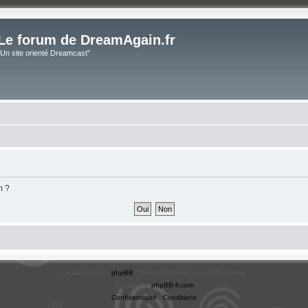
Le forum de DreamAgain.fr
"Un site orienté Dreamcast"
m ?
Développé par
phpBB
® Forum Software © phpBB Limited
Traduit par
phpBB-fr.com
Confidentialité
|
Conditions