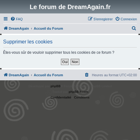
Le forum de DreamAgain.fr
FAQ
S’enregistrer
Connexion
R
DreamAgain
Accueil du Forum
e
Supprimer les cookies
c
h
Êtes-vous sûr de vouloir supprimer tous les cookies de ce forum ?
e
r
c
DreamAgain
Accueil du Forum
Heures au format
UTC+02:00
h
Développé par
phpBB
® Forum Software © phpBB Limited
e
Traduit par
phpBB-fr.com
r
Confidentialité
|
Conditions