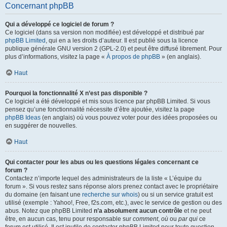
Concernant phpBB
Qui a développé ce logiciel de forum ?
Ce logiciel (dans sa version non modifiée) est développé et distribué par
phpBB Limited
, qui en a les droits d’auteur. Il est publié sous la licence
publique générale GNU version 2 (GPL-2.0) et peut être diffusé librement. Pour
plus d’informations, visitez la page «
À propos de phpBB
» (en anglais).
Haut
Pourquoi la fonctionnalité X n’est pas disponible ?
Ce logiciel a été développé et mis sous licence par phpBB Limited. Si vous
pensez qu’une fonctionnalité nécessite d’être ajoutée, visitez la page
phpBB Ideas
(en anglais) où vous pouvez voter pour des idées proposées ou
en suggérer de nouvelles.
Haut
Qui contacter pour les abus ou les questions légales concernant ce
forum ?
Contactez n’importe lequel des administrateurs de la liste « L’équipe du
forum ». Si vous restez sans réponse alors prenez contact avec le propriétaire
du domaine (en faisant une
recherche sur whois
) ou si un service gratuit est
utilisé (exemple : Yahoo!, Free, f2s.com, etc.), avec le service de gestion ou des
abus. Notez que phpBB Limited
n’a absolument aucun contrôle
et ne peut
être, en aucun cas, tenu pour responsable sur
comment
,
où
ou
par qui
ce