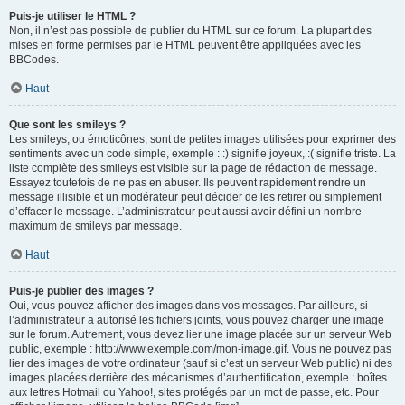
Puis-je utiliser le HTML ?
Non, il n’est pas possible de publier du HTML sur ce forum. La plupart des
mises en forme permises par le HTML peuvent être appliquées avec les
BBCodes.
Haut
Que sont les smileys ?
Les smileys, ou émoticônes, sont de petites images utilisées pour exprimer des
sentiments avec un code simple, exemple : :) signifie joyeux, :( signifie triste. La
liste complète des smileys est visible sur la page de rédaction de message.
Essayez toutefois de ne pas en abuser. Ils peuvent rapidement rendre un
message illisible et un modérateur peut décider de les retirer ou simplement
d’effacer le message. L’administrateur peut aussi avoir défini un nombre
maximum de smileys par message.
Haut
Puis-je publier des images ?
Oui, vous pouvez afficher des images dans vos messages. Par ailleurs, si
l’administrateur a autorisé les fichiers joints, vous pouvez charger une image
sur le forum. Autrement, vous devez lier une image placée sur un serveur Web
public, exemple : http://www.exemple.com/mon-image.gif. Vous ne pouvez pas
lier des images de votre ordinateur (sauf si c’est un serveur Web public) ni des
images placées derrière des mécanismes d’authentification, exemple : boîtes
aux lettres Hotmail ou Yahoo!, sites protégés par un mot de passe, etc. Pour