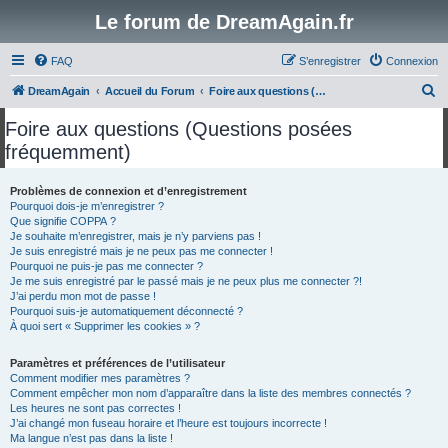
Le forum de DreamAgain.fr
FAQ
S’enregistrer
Connexion
R
DreamAgain
Accueil du Forum
Foire aux questions (Questions posées fréquemment)
e
Foire aux questions (Questions posées
c
fréquemment)
h
e
Problèmes de connexion et d’enregistrement
Pourquoi dois-je m’enregistrer ?
r
Que signifie COPPA ?
c
Je souhaite m’enregistrer, mais je n’y parviens pas !
Je suis enregistré mais je ne peux pas me connecter !
h
Pourquoi ne puis-je pas me connecter ?
Je me suis enregistré par le passé mais je ne peux plus me connecter ?!
e
J’ai perdu mon mot de passe !
r
Pourquoi suis-je automatiquement déconnecté ?
À quoi sert « Supprimer les cookies » ?
Paramètres et préférences de l’utilisateur
Comment modifier mes paramètres ?
Comment empêcher mon nom d’apparaître dans la liste des membres connectés ?
Les heures ne sont pas correctes !
J’ai changé mon fuseau horaire et l’heure est toujours incorrecte !
Ma langue n’est pas dans la liste !