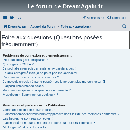
Le forum de DreamAgain.fr
FAQ
S’enregistrer
Connexion
R
DreamAgain
Accueil du Forum
Foire aux questions (Questions posées fréquemment)
e
Foire aux questions (Questions posées
c
fréquemment)
h
e
Problèmes de connexion et d’enregistrement
Pourquoi dois-je m’enregistrer ?
r
Que signifie COPPA ?
c
Je souhaite m’enregistrer, mais je n’y parviens pas !
Je suis enregistré mais je ne peux pas me connecter !
h
Pourquoi ne puis-je pas me connecter ?
Je me suis enregistré par le passé mais je ne peux plus me connecter ?!
e
J’ai perdu mon mot de passe !
r
Pourquoi suis-je automatiquement déconnecté ?
À quoi sert « Supprimer les cookies » ?
Paramètres et préférences de l’utilisateur
Comment modifier mes paramètres ?
Comment empêcher mon nom d’apparaître dans la liste des membres connectés ?
Les heures ne sont pas correctes !
J’ai changé mon fuseau horaire et l’heure est toujours incorrecte !
Ma langue n’est pas dans la liste !