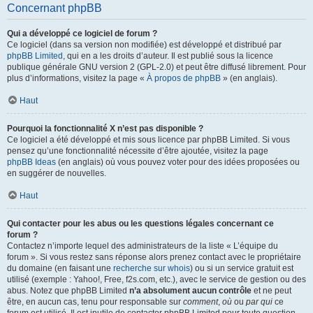
Concernant phpBB
Qui a développé ce logiciel de forum ?
Ce logiciel (dans sa version non modifiée) est développé et distribué par
phpBB Limited
, qui en a les droits d’auteur. Il est publié sous la licence
publique générale GNU version 2 (GPL-2.0) et peut être diffusé librement. Pour
plus d’informations, visitez la page «
À propos de phpBB
» (en anglais).
Haut
Pourquoi la fonctionnalité X n’est pas disponible ?
Ce logiciel a été développé et mis sous licence par phpBB Limited. Si vous
pensez qu’une fonctionnalité nécessite d’être ajoutée, visitez la page
phpBB Ideas
(en anglais) où vous pouvez voter pour des idées proposées ou
en suggérer de nouvelles.
Haut
Qui contacter pour les abus ou les questions légales concernant ce
forum ?
Contactez n’importe lequel des administrateurs de la liste « L’équipe du
forum ». Si vous restez sans réponse alors prenez contact avec le propriétaire
du domaine (en faisant une
recherche sur whois
) ou si un service gratuit est
utilisé (exemple : Yahoo!, Free, f2s.com, etc.), avec le service de gestion ou des
abus. Notez que phpBB Limited
n’a absolument aucun contrôle
et ne peut
être, en aucun cas, tenu pour responsable sur
comment
,
où
ou
par qui
ce