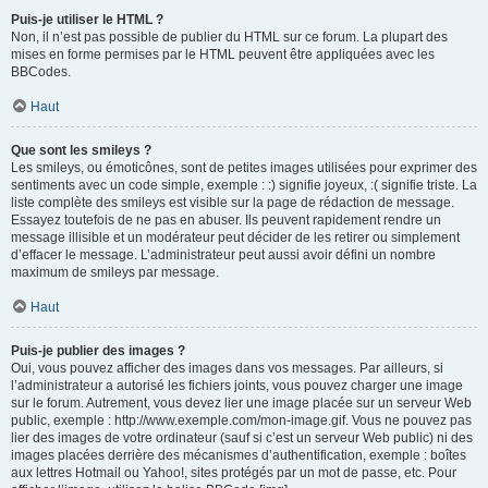
Puis-je utiliser le HTML ?
Non, il n’est pas possible de publier du HTML sur ce forum. La plupart des
mises en forme permises par le HTML peuvent être appliquées avec les
BBCodes.
Haut
Que sont les smileys ?
Les smileys, ou émoticônes, sont de petites images utilisées pour exprimer des
sentiments avec un code simple, exemple : :) signifie joyeux, :( signifie triste. La
liste complète des smileys est visible sur la page de rédaction de message.
Essayez toutefois de ne pas en abuser. Ils peuvent rapidement rendre un
message illisible et un modérateur peut décider de les retirer ou simplement
d’effacer le message. L’administrateur peut aussi avoir défini un nombre
maximum de smileys par message.
Haut
Puis-je publier des images ?
Oui, vous pouvez afficher des images dans vos messages. Par ailleurs, si
l’administrateur a autorisé les fichiers joints, vous pouvez charger une image
sur le forum. Autrement, vous devez lier une image placée sur un serveur Web
public, exemple : http://www.exemple.com/mon-image.gif. Vous ne pouvez pas
lier des images de votre ordinateur (sauf si c’est un serveur Web public) ni des
images placées derrière des mécanismes d’authentification, exemple : boîtes
aux lettres Hotmail ou Yahoo!, sites protégés par un mot de passe, etc. Pour