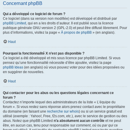
Concernant phpBB
Qui a développé ce logiciel de forum ?
Ce logiciel (dans sa version non modifiée) est développé et distribué par
phpBB Limited
, qui en a les droits d’auteur. Il est publié sous la licence
publique générale GNU version 2 (GPL-2.0) et peut être diffusé librement. Pour
plus d’informations, visitez la page «
À propos de phpBB
» (en anglais).
Haut
Pourquoi la fonctionnalité X n’est pas disponible ?
Ce logiciel a été développé et mis sous licence par phpBB Limited. Si vous
pensez qu’une fonctionnalité nécessite d’être ajoutée, visitez la page
phpBB Ideas
(en anglais) où vous pouvez voter pour des idées proposées ou
en suggérer de nouvelles.
Haut
Qui contacter pour les abus ou les questions légales concernant ce
forum ?
Contactez n’importe lequel des administrateurs de la liste « L’équipe du
forum ». Si vous restez sans réponse alors prenez contact avec le propriétaire
du domaine (en faisant une
recherche sur whois
) ou si un service gratuit est
utilisé (exemple : Yahoo!, Free, f2s.com, etc.), avec le service de gestion ou des
abus. Notez que phpBB Limited
n’a absolument aucun contrôle
et ne peut
être, en aucun cas, tenu pour responsable sur
comment
,
où
ou
par qui
ce