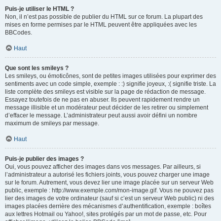
Puis-je utiliser le HTML ?
Non, il n’est pas possible de publier du HTML sur ce forum. La plupart des
mises en forme permises par le HTML peuvent être appliquées avec les
BBCodes.
Haut
Que sont les smileys ?
Les smileys, ou émoticônes, sont de petites images utilisées pour exprimer des
sentiments avec un code simple, exemple : :) signifie joyeux, :( signifie triste. La
liste complète des smileys est visible sur la page de rédaction de message.
Essayez toutefois de ne pas en abuser. Ils peuvent rapidement rendre un
message illisible et un modérateur peut décider de les retirer ou simplement
d’effacer le message. L’administrateur peut aussi avoir défini un nombre
maximum de smileys par message.
Haut
Puis-je publier des images ?
Oui, vous pouvez afficher des images dans vos messages. Par ailleurs, si
l’administrateur a autorisé les fichiers joints, vous pouvez charger une image
sur le forum. Autrement, vous devez lier une image placée sur un serveur Web
public, exemple : http://www.exemple.com/mon-image.gif. Vous ne pouvez pas
lier des images de votre ordinateur (sauf si c’est un serveur Web public) ni des
images placées derrière des mécanismes d’authentification, exemple : boîtes
aux lettres Hotmail ou Yahoo!, sites protégés par un mot de passe, etc. Pour