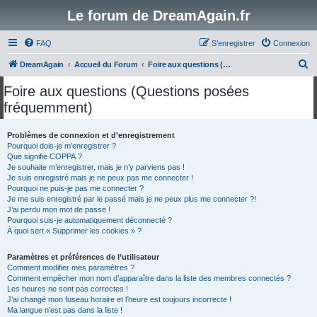
Le forum de DreamAgain.fr
FAQ
S’enregistrer
Connexion
R
DreamAgain
Accueil du Forum
Foire aux questions (Questions posées fréquemment)
e
Foire aux questions (Questions posées
c
fréquemment)
h
e
Problèmes de connexion et d’enregistrement
Pourquoi dois-je m’enregistrer ?
r
Que signifie COPPA ?
c
Je souhaite m’enregistrer, mais je n’y parviens pas !
Je suis enregistré mais je ne peux pas me connecter !
h
Pourquoi ne puis-je pas me connecter ?
Je me suis enregistré par le passé mais je ne peux plus me connecter ?!
e
J’ai perdu mon mot de passe !
r
Pourquoi suis-je automatiquement déconnecté ?
À quoi sert « Supprimer les cookies » ?
Paramètres et préférences de l’utilisateur
Comment modifier mes paramètres ?
Comment empêcher mon nom d’apparaître dans la liste des membres connectés ?
Les heures ne sont pas correctes !
J’ai changé mon fuseau horaire et l’heure est toujours incorrecte !
Ma langue n’est pas dans la liste !