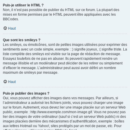
Puis-je utiliser le HTML ?
Non, il n’est pas possible de publier du HTML sur ce forum. La plupart des
mises en forme permises par le HTML peuvent être appliquées avec les
BBCodes.
Haut
Que sont les smileys ?
Les smileys, ou émoticônes, sont de petites images utilisées pour exprimer des
sentiments avec un code simple, exemple : :) signifie joyeux, :( signifie triste. La
liste complète des smileys est visible sur la page de rédaction de message.
Essayez toutefois de ne pas en abuser. Ils peuvent rapidement rendre un
message illisible et un modérateur peut décider de les retirer ou simplement
d’effacer le message. L’administrateur peut aussi avoir défini un nombre
maximum de smileys par message.
Haut
Puis-je publier des images ?
Oui, vous pouvez afficher des images dans vos messages. Par ailleurs, si
l’administrateur a autorisé les fichiers joints, vous pouvez charger une image
sur le forum. Autrement, vous devez lier une image placée sur un serveur Web
public, exemple : http://www.exemple.com/mon-image.gif. Vous ne pouvez pas
lier des images de votre ordinateur (sauf si c’est un serveur Web public) ni des
images placées derrière des mécanismes d’authentification, exemple : boîtes
aux lettres Hotmail ou Yahoo!, sites protégés par un mot de passe, etc. Pour