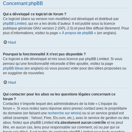
Concernant phpBB
Qui a développé ce logiciel de forum ?
Ce logiciel (dans sa version non modifiée) est développé et distribué par
phpBB Limited
, qui en a les droits d’auteur. Il est publié sous la licence
publique générale GNU version 2 (GPL-2.0) et peut être diffusé librement. Pour
plus d’informations, visitez la page «
À propos de phpBB
» (en anglais).
Haut
Pourquoi la fonctionnalité X n’est pas disponible ?
Ce logiciel a été développé et mis sous licence par phpBB Limited. Si vous
pensez qu’une fonctionnalité nécessite d’être ajoutée, visitez la page
phpBB Ideas
(en anglais) où vous pouvez voter pour des idées proposées ou
en suggérer de nouvelles.
Haut
Qui contacter pour les abus ou les questions légales concernant ce
forum ?
Contactez n’importe lequel des administrateurs de la liste « L’équipe du
forum ». Si vous restez sans réponse alors prenez contact avec le propriétaire
du domaine (en faisant une
recherche sur whois
) ou si un service gratuit est
utilisé (exemple : Yahoo!, Free, f2s.com, etc.), avec le service de gestion ou des
abus. Notez que phpBB Limited
n’a absolument aucun contrôle
et ne peut
être, en aucun cas, tenu pour responsable sur
comment
,
où
ou
par qui
ce