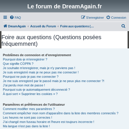
Le forum de DreamAgain.fr
FAQ
S’enregistrer
Connexion
R
DreamAgain
Accueil du Forum
Foire aux questions (Questions posées fréquemment)
e
Foire aux questions (Questions posées
c
fréquemment)
h
e
Problèmes de connexion et d’enregistrement
Pourquoi dois-je m’enregistrer ?
r
Que signifie COPPA ?
c
Je souhaite m’enregistrer, mais je n’y parviens pas !
Je suis enregistré mais je ne peux pas me connecter !
h
Pourquoi ne puis-je pas me connecter ?
Je me suis enregistré par le passé mais je ne peux plus me connecter ?!
e
J’ai perdu mon mot de passe !
r
Pourquoi suis-je automatiquement déconnecté ?
À quoi sert « Supprimer les cookies » ?
Paramètres et préférences de l’utilisateur
Comment modifier mes paramètres ?
Comment empêcher mon nom d’apparaître dans la liste des membres connectés ?
Les heures ne sont pas correctes !
J’ai changé mon fuseau horaire et l’heure est toujours incorrecte !
Ma langue n’est pas dans la liste !