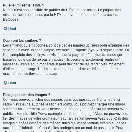
Puis-je utiliser le HTML ?
Non, il n’est pas possible de publier du HTML sur ce forum. La plupart des
mises en forme permises par le HTML peuvent être appliquées avec les
BBCodes.
Haut
Que sont les smileys ?
Les smileys, ou émoticônes, sont de petites images utilisées pour exprimer des
sentiments avec un code simple, exemple : :) signifie joyeux, :( signifie triste. La
liste complète des smileys est visible sur la page de rédaction de message.
Essayez toutefois de ne pas en abuser. Ils peuvent rapidement rendre un
message illisible et un modérateur peut décider de les retirer ou simplement
d’effacer le message. L’administrateur peut aussi avoir défini un nombre
maximum de smileys par message.
Haut
Puis-je publier des images ?
Oui, vous pouvez afficher des images dans vos messages. Par ailleurs, si
l’administrateur a autorisé les fichiers joints, vous pouvez charger une image
sur le forum. Autrement, vous devez lier une image placée sur un serveur Web
public, exemple : http://www.exemple.com/mon-image.gif. Vous ne pouvez pas
lier des images de votre ordinateur (sauf si c’est un serveur Web public) ni des
images placées derrière des mécanismes d’authentification, exemple : boîtes
aux lettres Hotmail ou Yahoo!, sites protégés par un mot de passe, etc. Pour