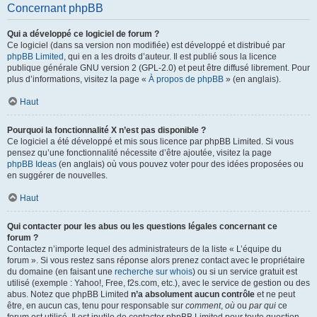
Concernant phpBB
Qui a développé ce logiciel de forum ?
Ce logiciel (dans sa version non modifiée) est développé et distribué par
phpBB Limited
, qui en a les droits d’auteur. Il est publié sous la licence
publique générale GNU version 2 (GPL-2.0) et peut être diffusé librement. Pour
plus d’informations, visitez la page «
À propos de phpBB
» (en anglais).
Haut
Pourquoi la fonctionnalité X n’est pas disponible ?
Ce logiciel a été développé et mis sous licence par phpBB Limited. Si vous
pensez qu’une fonctionnalité nécessite d’être ajoutée, visitez la page
phpBB Ideas
(en anglais) où vous pouvez voter pour des idées proposées ou
en suggérer de nouvelles.
Haut
Qui contacter pour les abus ou les questions légales concernant ce
forum ?
Contactez n’importe lequel des administrateurs de la liste « L’équipe du
forum ». Si vous restez sans réponse alors prenez contact avec le propriétaire
du domaine (en faisant une
recherche sur whois
) ou si un service gratuit est
utilisé (exemple : Yahoo!, Free, f2s.com, etc.), avec le service de gestion ou des
abus. Notez que phpBB Limited
n’a absolument aucun contrôle
et ne peut
être, en aucun cas, tenu pour responsable sur
comment
,
où
ou
par qui
ce