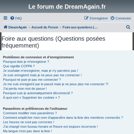
Le forum de DreamAgain.fr
FAQ
S’enregistrer
Connexion
R
DreamAgain
Accueil du Forum
Foire aux questions (Questions posées fréquemment)
e
Foire aux questions (Questions posées
c
fréquemment)
h
e
Problèmes de connexion et d’enregistrement
Pourquoi dois-je m’enregistrer ?
r
Que signifie COPPA ?
c
Je souhaite m’enregistrer, mais je n’y parviens pas !
Je suis enregistré mais je ne peux pas me connecter !
h
Pourquoi ne puis-je pas me connecter ?
Je me suis enregistré par le passé mais je ne peux plus me connecter ?!
e
J’ai perdu mon mot de passe !
r
Pourquoi suis-je automatiquement déconnecté ?
À quoi sert « Supprimer les cookies » ?
Paramètres et préférences de l’utilisateur
Comment modifier mes paramètres ?
Comment empêcher mon nom d’apparaître dans la liste des membres connectés ?
Les heures ne sont pas correctes !
J’ai changé mon fuseau horaire et l’heure est toujours incorrecte !
Ma langue n’est pas dans la liste !